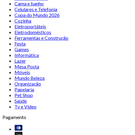
Cama e banho
Celulares e Telefonia
Copa do Mundo 2026
Cozinha
Eletroportáteis
Eletrodomésticos
Ferramentas e Construção
Festa
Games
Informática
Lazer
Mesa Posta
Móveis
Mundo Beleza
Organização
Papelaria
Pet Shop
Saúde
Tv e Vídeo
Pagamento