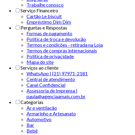
Trabalhe conosco
Serviço Financeiro
Cartão Le biscuit
Empréstimo Dim Dim
Perguntas e Respostas
Formas de pagamento
Política de troca e devolução
Termos e condições - retirada na Loja
Termos de compras internacionais
Politica de privacidade
Mapa do site
Serviços ao cliente
WhatsApp | (21) 97971-2181
Central de atendimento
Canal Confidencial
Assessoria de Imprensa |
paula@agenciaamais.com.br
Categorias
Ar e ventilação
Armarinho e Artesanato
Automotivo
Bar
Bebê