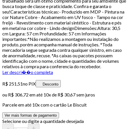
trabalhado será um ótimo complemento para seu ambiente que
busca toque de classe e praticidade. Confira e garanta o
seu!Características técnicas:- Produzido em MDP - Pintura na
cor Nature Cobre - Acabamento em UV fosco - Tampo na cor
freijó - Revestimento com material sintético - Estrutura e pés
em metal na cor cobre - Lindo designDimensões:Altura: 30,5
cm Largura: 57 cm Profundidade: 57 cm Informações
importantes:*Não realizamos a montagem ou instalação do
produto, porém acompanha manual de instruções. *Toda
mercadoria segue segurada contra qualquer sinistro, em caso
de anormalidade, recuse. *As caixas ou pacotes possuem
identificação com o nome, cidade e quantidades de volumes
relativos à compra para conferencia do recebedor.
Ler descri��o completa
R$ 251,51
no PIX
Desconto
ou
R$ 306,72
em até
10x de R$ 30,67 sem juros
Parcele em até
10
x com o cartão
Le Biscuit
Ver mais formas de pagamento
Selecione ou digite a quantidade desejada