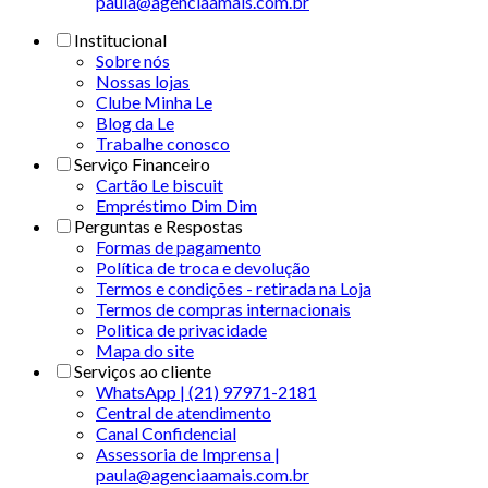
paula@agenciaamais.com.br
Institucional
Sobre nós
Nossas lojas
Clube Minha Le
Blog da Le
Trabalhe conosco
Serviço Financeiro
Cartão Le biscuit
Empréstimo Dim Dim
Perguntas e Respostas
Formas de pagamento
Política de troca e devolução
Termos e condições - retirada na Loja
Termos de compras internacionais
Politica de privacidade
Mapa do site
Serviços ao cliente
WhatsApp | (21) 97971-2181
Central de atendimento
Canal Confidencial
Assessoria de Imprensa |
paula@agenciaamais.com.br