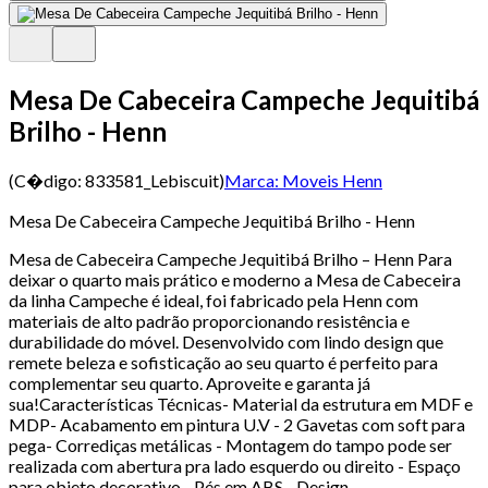
Mesa De Cabeceira Campeche Jequitibá
Brilho - Henn
(C�digo:
833581_Lebiscuit
)
Marca:
Moveis Henn
Mesa De Cabeceira Campeche Jequitibá Brilho - Henn
Mesa de Cabeceira Campeche Jequitibá Brilho – Henn Para
deixar o quarto mais prático e moderno a Mesa de Cabeceira
da linha Campeche é ideal, foi fabricado pela Henn com
materiais de alto padrão proporcionando resistência e
durabilidade do móvel. Desenvolvido com lindo design que
remete beleza e sofisticação ao seu quarto é perfeito para
complementar seu quarto. Aproveite e garanta já
sua!Características Técnicas- Material da estrutura em MDF e
MDP- Acabamento em pintura U.V - 2 Gavetas com soft para
pega- Corrediças metálicas - Montagem do tampo pode ser
realizada com abertura pra lado esquerdo ou direito - Espaço
para objeto decorativo - Pés em ABS - Design