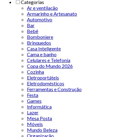
Categorias
Ar e ventilação
Armarinho e Artesanato
Automotivo
Bar
Bebê
Bomboniere
Brinquedos
Casa Inteligente
Cama e banho
Celulares e Telefonia
Copa do Mundo 2026
Cozinha
Eletroportáteis
Eletrodomésticos
Ferramentas e Construção
Festa
Games
Informática
Lazer
Mesa Posta
Móveis
Mundo Beleza
Organização