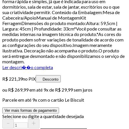
forma rápida e simples, já que é indicada para uso em
dormitórios, sala de estar, sala de jantar, escritórios ou o que
sua criatividade permitir. Conteúdo da Embalagem:Mesa de
Cabeceira/ApoioManual de MontagemKit
FerragemDimensões do produto montado:Altura: 59,5cm |
Largura: 45cm | Profundidade: 33cm*Você pode consultar as
medidas internas na imagem técnica do produto.*As cores do
produto podem sofrer variações de tonalidade de acordo com
as configurações do seu dispositivo.Imagem meramente
ilustrativa. Decoração não acompanha o produto.O produto
será entregue desmontado e não disponibilizamos o serviço de
montagem.
Ler descri��o completa
R$ 221,39
no PIX
Desconto
ou
R$ 269,99
em até
9x de R$ 29,99 sem juros
Parcele em até
9
x com o cartão
Le Biscuit
Ver mais formas de pagamento
Selecione ou digite a quantidade desejada