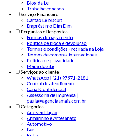
Blog da Le
Trabalhe conosco
Serviço Financeiro
Cartão Le biscuit
Empréstimo Dim Dim
Perguntas e Respostas
Formas de pagamento
Política de troca e devolução
Termos e condições - retirada na Loja
Termos de compras internacionais
Politica de privacidade
Mapa do site
Serviços ao cliente
WhatsApp | (21) 97971-2181
Central de atendimento
Canal Confidencial
Assessoria de Imprensa |
paula@agenciaamais.com.br
Categorias
Ar e ventilação
Armarinho e Artesanato
Automotivo
Bar
Bebê