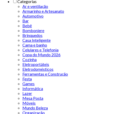
Categorias
Ar e ventilação
Armarinho e Artesanato
Automotivo
Bar
Bebê
Bomboniere
Brinquedos
Casa Inteligente
Cama e banho
Celulares e Telefonia
Copa do Mundo 2026
Cozinha
Eletroportáteis
Eletrodomésticos
Ferramentas e Construção
Festa
Games
Informática
Lazer
Mesa Posta
Móveis
Mundo Beleza
Organização