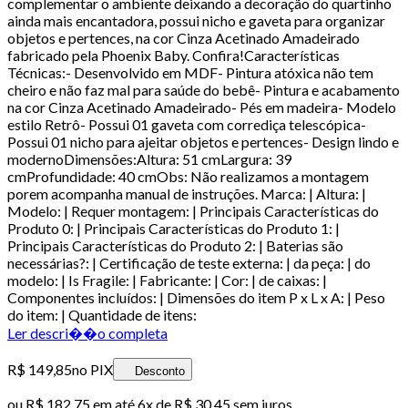
complementar o ambiente deixando a decoração do quartinho
ainda mais encantadora, possui nicho e gaveta para organizar
objetos e pertences, na cor Cinza Acetinado Amadeirado
fabricado pela Phoenix Baby. Confira!Características
Técnicas:- Desenvolvido em MDF- Pintura atóxica não tem
cheiro e não faz mal para saúde do bebê- Pintura e acabamento
na cor Cinza Acetinado Amadeirado- Pés em madeira- Modelo
estilo Retrô- Possui 01 gaveta com corrediça telescópica-
Possui 01 nicho para ajeitar objetos e pertences- Design lindo e
modernoDimensões:Altura: 51 cmLargura: 39
cmProfundidade: 40 cmObs: Não realizamos a montagem
porem acompanha manual de instruções. Marca: | Altura: |
Modelo: | Requer montagem: | Principais Características do
Produto 0: | Principais Características do Produto 1: |
Principais Características do Produto 2: | Baterias são
necessárias?: | Certificação de teste externa: | da peça: | do
modelo: | Is Fragile: | Fabricante: | Cor: | de caixas: |
Componentes incluídos: | Dimensões do item P x L x A: | Peso
do item: | Quantidade de itens:
Ler descri��o completa
R$ 149,85
no PIX
Desconto
ou
R$ 182,75
em até
6x de R$ 30,45 sem juros