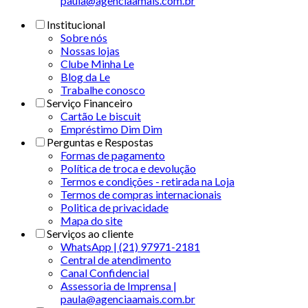
paula@agenciaamais.com.br
Institucional
Sobre nós
Nossas lojas
Clube Minha Le
Blog da Le
Trabalhe conosco
Serviço Financeiro
Cartão Le biscuit
Empréstimo Dim Dim
Perguntas e Respostas
Formas de pagamento
Política de troca e devolução
Termos e condições - retirada na Loja
Termos de compras internacionais
Politica de privacidade
Mapa do site
Serviços ao cliente
WhatsApp | (21) 97971-2181
Central de atendimento
Canal Confidencial
Assessoria de Imprensa |
paula@agenciaamais.com.br