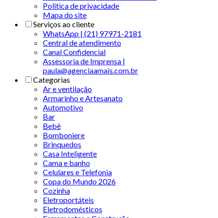
Politica de privacidade
Mapa do site
Serviços ao cliente
WhatsApp | (21) 97971-2181
Central de atendimento
Canal Confidencial
Assessoria de Imprensa |
paula@agenciaamais.com.br
Categorias
Ar e ventilação
Armarinho e Artesanato
Automotivo
Bar
Bebê
Bomboniere
Brinquedos
Casa Inteligente
Cama e banho
Celulares e Telefonia
Copa do Mundo 2026
Cozinha
Eletroportáteis
Eletrodomésticos