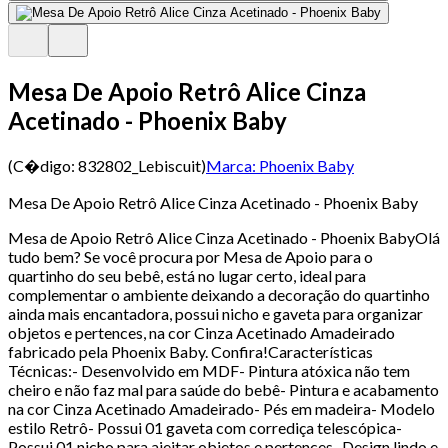
Mesa De Apoio Retrô Alice Cinza
Acetinado - Phoenix Baby
(C�digo:
832802_Lebiscuit
)
Marca:
Phoenix Baby
Mesa De Apoio Retrô Alice Cinza Acetinado - Phoenix Baby
Mesa de Apoio Retrô Alice Cinza Acetinado - Phoenix BabyOlá
tudo bem? Se você procura por Mesa de Apoio para o
quartinho do seu bebê, está no lugar certo, ideal para
complementar o ambiente deixando a decoração do quartinho
ainda mais encantadora, possui nicho e gaveta para organizar
objetos e pertences, na cor Cinza Acetinado Amadeirado
fabricado pela Phoenix Baby. Confira!Características
Técnicas:- Desenvolvido em MDF- Pintura atóxica não tem
cheiro e não faz mal para saúde do bebê- Pintura e acabamento
na cor Cinza Acetinado Amadeirado- Pés em madeira- Modelo
estilo Retrô- Possui 01 gaveta com corrediça telescópica-
Possui 01 nicho para ajeitar objetos e pertences- Design lindo e