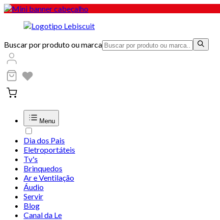
Buscar por produto ou marca
Menu
Dia dos Pais
Eletroportáteis
Tv's
Brinquedos
Ar e Ventilação
Áudio
Servir
Blog
Canal da Le