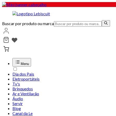
Buscar por produto ou marca
Menu
Dia dos Pais
Eletroportáteis
Tv's
Brinquedos
Ar e Ventilação
Áudio
Servir
Blog
Canal da Le