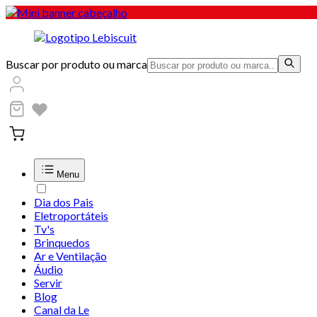
Buscar por produto ou marca
Menu
Dia dos Pais
Eletroportáteis
Tv's
Brinquedos
Ar e Ventilação
Áudio
Servir
Blog
Canal da Le