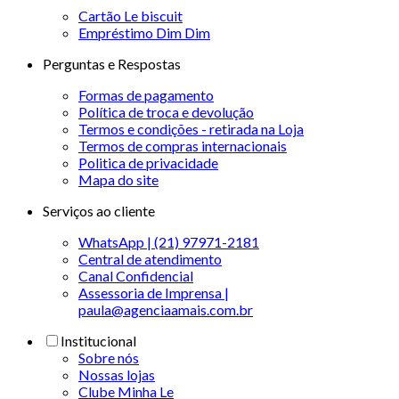
Cartão Le biscuit
Empréstimo Dim Dim
Perguntas e Respostas
Formas de pagamento
Política de troca e devolução
Termos e condições - retirada na Loja
Termos de compras internacionais
Politica de privacidade
Mapa do site
Serviços ao cliente
WhatsApp | (21) 97971-2181
Central de atendimento
Canal Confidencial
Assessoria de Imprensa |
paula@agenciaamais.com.br
Institucional
Sobre nós
Nossas lojas
Clube Minha Le