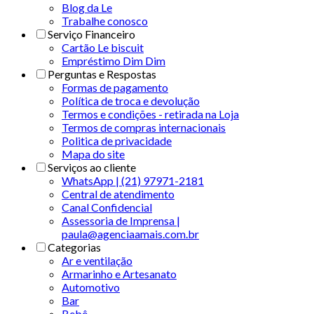
Blog da Le
Trabalhe conosco
Serviço Financeiro
Cartão Le biscuit
Empréstimo Dim Dim
Perguntas e Respostas
Formas de pagamento
Política de troca e devolução
Termos e condições - retirada na Loja
Termos de compras internacionais
Politica de privacidade
Mapa do site
Serviços ao cliente
WhatsApp | (21) 97971-2181
Central de atendimento
Canal Confidencial
Assessoria de Imprensa |
paula@agenciaamais.com.br
Categorias
Ar e ventilação
Armarinho e Artesanato
Automotivo
Bar
Bebê