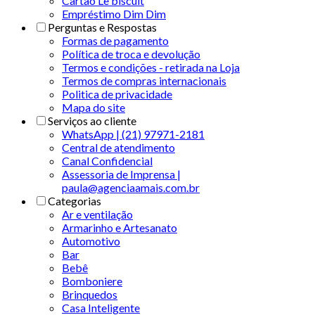
Cartão Le biscuit
Empréstimo Dim Dim
Perguntas e Respostas
Formas de pagamento
Política de troca e devolução
Termos e condições - retirada na Loja
Termos de compras internacionais
Politica de privacidade
Mapa do site
Serviços ao cliente
WhatsApp | (21) 97971-2181
Central de atendimento
Canal Confidencial
Assessoria de Imprensa |
paula@agenciaamais.com.br
Categorias
Ar e ventilação
Armarinho e Artesanato
Automotivo
Bar
Bebê
Bomboniere
Brinquedos
Casa Inteligente