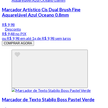
Marcador Artístico Cis Dual Brush Fine
Aquarelável Azul Oceano 0.8mm
R$ 9,98
Desconto
R$ 9,48
no PIX
ou
R$ 9,98
em até 1x de
R$ 9,98
sem juros
COMPRAR AGORA
Marcador de Texto Stabilo Boss Pastel Verde