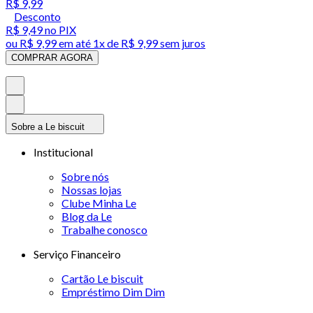
R$ 9,99
Desconto
R$ 9,49
no PIX
ou
R$ 9,99
em até 1x de
R$ 9,99
sem juros
COMPRAR AGORA
Sobre a Le biscuit
Institucional
Sobre nós
Nossas lojas
Clube Minha Le
Blog da Le
Trabalhe conosco
Serviço Financeiro
Cartão Le biscuit
Empréstimo Dim Dim