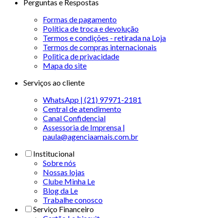
Perguntas e Respostas
Formas de pagamento
Política de troca e devolução
Termos e condições - retirada na Loja
Termos de compras internacionais
Politica de privacidade
Mapa do site
Serviços ao cliente
WhatsApp | (21) 97971-2181
Central de atendimento
Canal Confidencial
Assessoria de Imprensa |
paula@agenciaamais.com.br
Institucional
Sobre nós
Nossas lojas
Clube Minha Le
Blog da Le
Trabalhe conosco
Serviço Financeiro