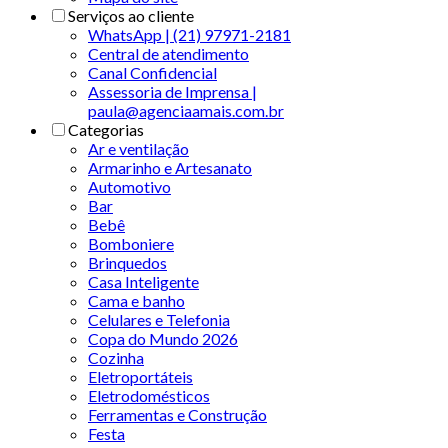
Serviços ao cliente
WhatsApp | (21) 97971-2181
Central de atendimento
Canal Confidencial
Assessoria de Imprensa |
paula@agenciaamais.com.br
Categorias
Ar e ventilação
Armarinho e Artesanato
Automotivo
Bar
Bebê
Bomboniere
Brinquedos
Casa Inteligente
Cama e banho
Celulares e Telefonia
Copa do Mundo 2026
Cozinha
Eletroportáteis
Eletrodomésticos
Ferramentas e Construção
Festa