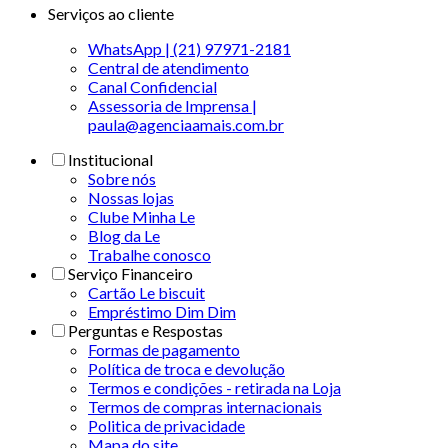
Serviços ao cliente
WhatsApp | (21) 97971-2181
Central de atendimento
Canal Confidencial
Assessoria de Imprensa |
paula@agenciaamais.com.br
Institucional
Sobre nós
Nossas lojas
Clube Minha Le
Blog da Le
Trabalhe conosco
Serviço Financeiro
Cartão Le biscuit
Empréstimo Dim Dim
Perguntas e Respostas
Formas de pagamento
Política de troca e devolução
Termos e condições - retirada na Loja
Termos de compras internacionais
Politica de privacidade
Mapa do site