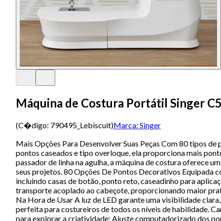
Máquina de Costura Portátil Singer C
(C�digo:
790495_Lebiscuit
)
Marca:
Singer
Mais Opções Para Desenvolver Suas Peças Com 80 tipos de po
pontos caseados e tipo overloque, ela proporciona mais pont
passador de linha na agulha, a máquina de costura oferece um
seus projetos. 80 Opções De Pontos Decorativos Equipada co
incluindo casas de botão, ponto reto, caseadinho para aplicaç
transporte acoplado ao cabeçote, proporcionando maior pratic
Na Hora de Usar A luz de LED garante uma visibilidade clara,
perfeita para costureiros de todos os níveis de habilidade. 
para explorar a criatividade; Ajuste computadorizado dos pon