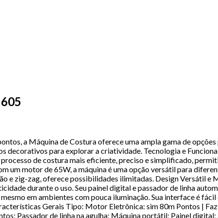
5605
ntos, a Máquina de Costura oferece uma ampla gama de opções par
os decorativos para explorar a criatividade. Tecnologia e Funci
 processo de costura mais eficiente, preciso e simplificado, perm
m um motor de 65W, a máquina é uma opção versátil para diferent
ão e zig-zag, oferece possibilidades ilimitadas. Design Versátil e
idade durante o uso. Seu painel digital e passador de linha automá
 mesmo em ambientes com pouca iluminação. Sua interface é fácil e 
Características Gerais Tipo: Motor Eletrônica: sim 80m Pontos | F
tos; Passador de linha na agulha; Máquina portátil; Painel digita