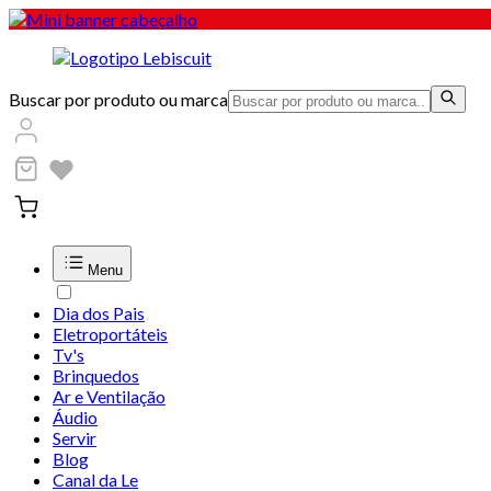
Buscar por produto ou marca
Menu
Dia dos Pais
Eletroportáteis
Tv's
Brinquedos
Ar e Ventilação
Áudio
Servir
Blog
Canal da Le