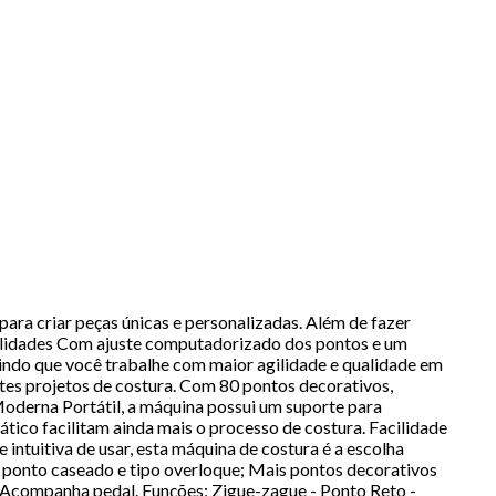
a criar peças únicas e personalizadas. Além de fazer
onalidades Com ajuste computadorizado dos pontos e um
itindo que você trabalhe com maior agilidade e qualidade em
es projetos de costura. Com 80 pontos decorativos,
 Moderna Portátil, a máquina possui um suporte para
tico facilitam ainda mais o processo de costura. Facilidade
intuitiva de usar, esta máquina de costura é a escolha
az ponto caseado e tipo overloque; Mais pontos decorativos
l; Acompanha pedal. Funções: Zigue-zague - Ponto Reto -