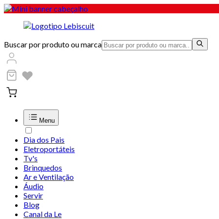
Buscar por produto ou marca
Menu
Dia dos Pais
Eletroportáteis
Tv's
Brinquedos
Ar e Ventilação
Áudio
Servir
Blog
Canal da Le