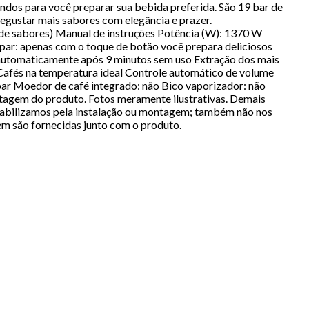
os para você preparar sua bebida preferida. São 19 bar de
degustar mais sabores com elegância e prazer.
a de sabores) Manual de instruções Potência (W): 1370 W
par: apenas com o toque de botão você prepara deliciosos
 automaticamente após 9 minutos sem uso Extração dos mais
Cafés na temperatura ideal Controle automático de volume
bar Moedor de café integrado: não Bico vaporizador: não
ltagem do produto. Fotos meramente ilustrativas. Demais
sabilizamos pela instalação ou montagem; também não nos
em são fornecidas junto com o produto.