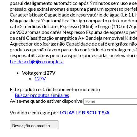
possui desligamento automático após 9 minutos sem uso e s
pressão, que extrai aromas e espuma para um expresso perfeit
Características: Capacidade do reservatório de água (L): 1 
Máquina de café automática Design compacto retrô-moderno: 
café 2 medidas de café: Expresso (40ml) e Lungo (110ml) A
de 900 aromas dos cafés Nespresso Espuma de expresso perfe
de café Classificação energética A+ Bandeja removível Kit 
Aquecedor de xícaras: não Capacidade de café em grãos: não 
produtos que não fazem parte do conteúdo da embalagem, sã
responsabilizamos pelo transporte por escadas ou elevadores
Ler descri��o completa
Voltagem
:
127V
127V
Este produto está indisponivel no momento
Buscar produtos similares
Avise-me quando estiver disponivel
Vendido e entregue por:
LOJAS LE BISCUIT S/A
Descrição do produto