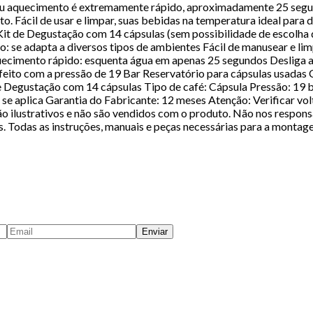
eu aquecimento é extremamente rápido, aproximadamente 25 segund
o. Fácil de usar e limpar, suas bebidas na temperatura ideal para 
L Kit de Degustação com 14 cápsulas (sem possibilidade de escolh
se adapta a diversos tipos de ambientes Fácil de manusear e lim
quecimento rápido: esquenta água em apenas 25 segundos Desliga
ito com a pressão de 19 Bar Reservatório para cápsulas usadas 
de Degustação com 14 cápsulas Tipo de café: Cápsula Pressão: 19 
se aplica Garantia do Fabricante: 12 meses Atenção: Verificar vo
o ilustrativos e não são vendidos com o produto. Não nos respon
. Todas as instruções, manuais e peças necessárias para a montag
Enviar