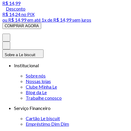
R$ 14,99
Desconto
R$ 14,24
no PIX
ou
R$ 14,99
em até 1x de
R$ 14,99
sem juros
COMPRAR AGORA
Sobre a Le biscuit
Institucional
Sobre nós
Nossas lojas
Clube Minha Le
Blog da Le
Trabalhe conosco
Serviço Financeiro
Cartão Le biscuit
Empréstimo Dim Dim