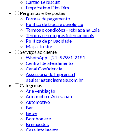
Cartão Le biscuit
Empréstimo Dim Dim
Perguntas e Respostas
Formas de pagamento
Política de troca e devolução
Termos e condições - retirada na Loja
Termos de compras internacionais
Politica de privacidade
Mapa do site
Serviços ao cliente
WhatsApp | (21) 97971-2181
Central de atendimento
Canal Confidencial
Assessoria de Imprensa |
paula@agenciaamais.com.br
Categorias
Ar e ventilação
Armarinho e Artesanato
Automotivo
Bar
Bebê
Bomboniere
Brinquedos
Casa Inteligente