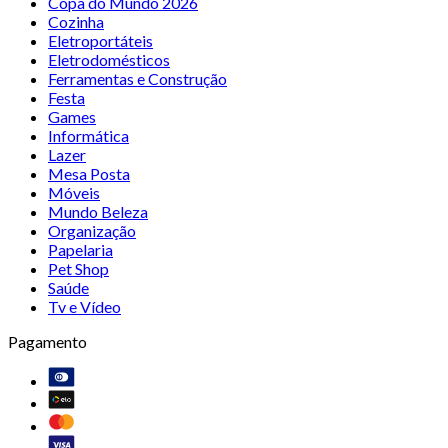
Copa do Mundo 2026
Cozinha
Eletroportáteis
Eletrodomésticos
Ferramentas e Construção
Festa
Games
Informática
Lazer
Mesa Posta
Móveis
Mundo Beleza
Organização
Papelaria
Pet Shop
Saúde
Tv e Vídeo
Pagamento