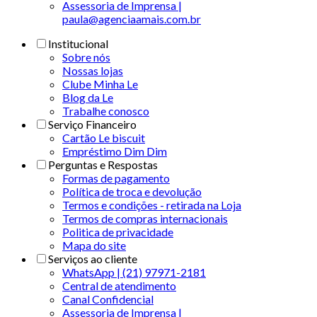
Assessoria de Imprensa |
paula@agenciaamais.com.br
Institucional
Sobre nós
Nossas lojas
Clube Minha Le
Blog da Le
Trabalhe conosco
Serviço Financeiro
Cartão Le biscuit
Empréstimo Dim Dim
Perguntas e Respostas
Formas de pagamento
Política de troca e devolução
Termos e condições - retirada na Loja
Termos de compras internacionais
Politica de privacidade
Mapa do site
Serviços ao cliente
WhatsApp | (21) 97971-2181
Central de atendimento
Canal Confidencial
Assessoria de Imprensa |