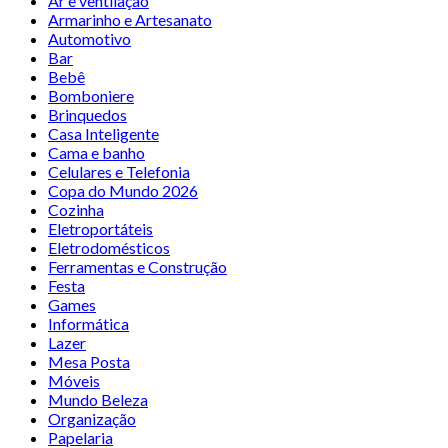
Ar e ventilação
Armarinho e Artesanato
Automotivo
Bar
Bebê
Bomboniere
Brinquedos
Casa Inteligente
Cama e banho
Celulares e Telefonia
Copa do Mundo 2026
Cozinha
Eletroportáteis
Eletrodomésticos
Ferramentas e Construção
Festa
Games
Informática
Lazer
Mesa Posta
Móveis
Mundo Beleza
Organização
Papelaria