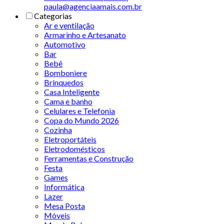
paula@agenciaamais.com.br
Categorias
Ar e ventilação
Armarinho e Artesanato
Automotivo
Bar
Bebê
Bomboniere
Brinquedos
Casa Inteligente
Cama e banho
Celulares e Telefonia
Copa do Mundo 2026
Cozinha
Eletroportáteis
Eletrodomésticos
Ferramentas e Construção
Festa
Games
Informática
Lazer
Mesa Posta
Móveis