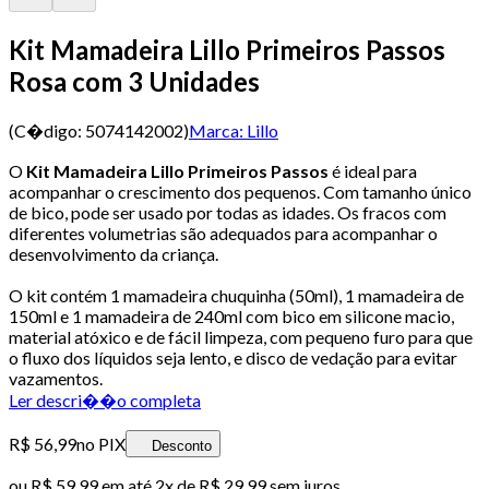
Kit Mamadeira Lillo Primeiros Passos
Rosa com 3 Unidades
(C�digo:
5074142002
)
Marca:
Lillo
O
Kit Mamadeira Lillo Primeiros Passos
é ideal para
acompanhar o crescimento dos pequenos. Com tamanho único
de bico, pode ser usado por todas as idades. Os fracos com
diferentes volumetrias são adequados para acompanhar o
desenvolvimento da criança.
O kit contém 1 mamadeira chuquinha (50ml), 1 mamadeira de
150ml e 1 mamadeira de 240ml com bico em silicone macio,
material atóxico e de fácil limpeza, com pequeno furo para que
o fluxo dos líquidos seja lento, e disco de vedação para evitar
vazamentos.
Ler descri��o completa
R$ 56,99
no PIX
Desconto
ou
R$ 59,99
em até
2x de R$ 29,99 sem juros