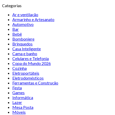
Categorias
Ar e ventilação
Armarinho e Artesanato
Automotivo
Bar
Bebê
Bomboniere
Brinquedos
Casa Inteligente
Cama e banho
Celulares e Telefonia
Copa do Mundo 2026
Cozinha
Eletroportáteis
Eletrodomésticos
Ferramentas e Construção
Festa
Games
Informática
Lazer
Mesa Posta
Móveis