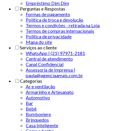
Empréstimo Dim Dim
Perguntas e Respostas
Formas de pagamento
Política de troca e devolução
Termos e condições - retirada na Loja
Termos de compras internacionais
Politica de privacidade
Mapa do site
Serviços ao cliente
WhatsApp | (21) 97971-2181
Central de atendimento
Canal Confidencial
Assessoria de Imprensa |
paula@agenciaamais.com.br
Categorias
Ar e ventilação
Armarinho e Artesanato
Automotivo
Bar
Bebê
Bomboniere
Brinquedos
Casa Inteligente
Cama e banho