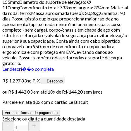
155mm;Diâmetro do suporte de elevação: Ø
110mm;Comprimento total: 733mm;Largura: 334mm;Material
da roda: ferro;Massa aproximada (peso): 30,3kg;Garantia: 90
dias.Possui pistão duplo que proporciona maior rapidez no
acionamento (aproximadamente 6 acionamentos para curso
completo - sem carga), corpo/chassis em chapa de aço com
estrutura reforçada e válvula de segurança para evitar elevação
superior à sua capacidade. Conta ainda com cabo bipartido
removível com 950 mm de comprimento e empunhadura
ergonômica e com proteção em EVA, evitando danos ao
veículo. Possui também rodas reforçadas e suporte de carga
giratório.
Ler descri��o completa
R$ 1.297,83
no PIX
Desconto
ou
R$ 1.442,03
em até
10x de R$ 144,20 sem juros
Parcele em até
10
x com o cartão
Le Biscuit
Ver mais formas de pagamento
Selecione ou digite a quantidade desejada