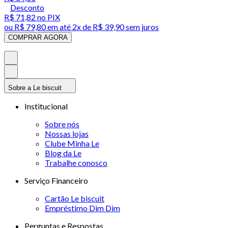
Desconto
R$ 71,82
no PIX
ou
R$ 79,80
em até
2x de R$ 39,90 sem juros
COMPRAR AGORA
Sobre a Le biscuit
Institucional
Sobre nós
Nossas lojas
Clube Minha Le
Blog da Le
Trabalhe conosco
Serviço Financeiro
Cartão Le biscuit
Empréstimo Dim Dim
Perguntas e Respostas