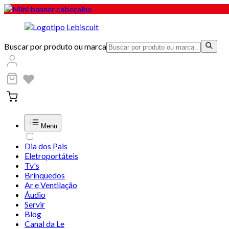
Buscar por produto ou marca
Menu
Dia dos Pais
Eletroportáteis
Tv's
Brinquedos
Ar e Ventilação
Áudio
Servir
Blog
Canal da Le