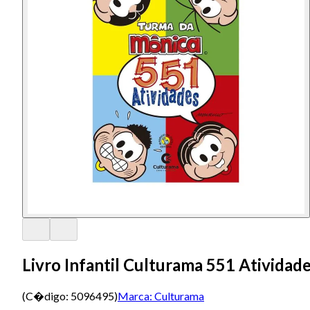
Livro Infantil Culturama 551 Ativida
(C�digo:
5096495
)
Marca:
Culturama