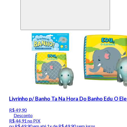
Livrinho p/ Banho Ta Na Hora Do Banho Edu O Ele
R$ 49,90
Desconto
R$ 44,91
no PIX
ou
R$ 49,90
em até 1x de
R$ 49,90
sem juros