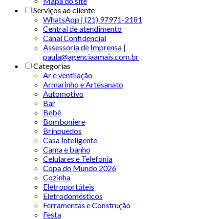
Mapa do site
Serviços ao cliente
WhatsApp | (21) 97971-2181
Central de atendimento
Canal Confidencial
Assessoria de Imprensa |
paula@agenciaamais.com.br
Categorias
Ar e ventilação
Armarinho e Artesanato
Automotivo
Bar
Bebê
Bomboniere
Brinquedos
Casa Inteligente
Cama e banho
Celulares e Telefonia
Copa do Mundo 2026
Cozinha
Eletroportáteis
Eletrodomésticos
Ferramentas e Construção
Festa