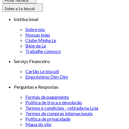
Ficha Técnica
Sobre a Le biscuit
Institucional
Sobre nós
Nossas lojas
Clube Minha Le
Blog da Le
Trabalhe conosco
Serviço Financeiro
Cartão Le biscuit
Empréstimo Dim Dim
Perguntas e Respostas
Formas de pagamento
Política de troca e devolução
Termos e condições - retirada na Loja
Termos de compras internacionais
Politica de privacidade
Mapa do site