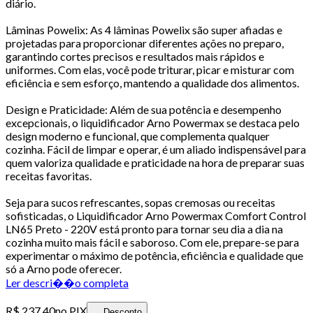
diário.
Lâminas Powelix: As 4 lâminas Powelix são super afiadas e
projetadas para proporcionar diferentes ações no preparo,
garantindo cortes precisos e resultados mais rápidos e
uniformes. Com elas, você pode triturar, picar e misturar com
eficiência e sem esforço, mantendo a qualidade dos alimentos.
Design e Praticidade: Além de sua potência e desempenho
excepcionais, o liquidificador Arno Powermax se destaca pelo
design moderno e funcional, que complementa qualquer
cozinha. Fácil de limpar e operar, é um aliado indispensável para
quem valoriza qualidade e praticidade na hora de preparar suas
receitas favoritas.
Seja para sucos refrescantes, sopas cremosas ou receitas
sofisticadas, o Liquidificador Arno Powermax Comfort Control
LN65 Preto - 220V está pronto para tornar seu dia a dia na
cozinha muito mais fácil e saboroso. Com ele, prepare-se para
experimentar o máximo de potência, eficiência e qualidade que
só a Arno pode oferecer.
Ler descri��o completa
R$ 237,40
no PIX
Desconto