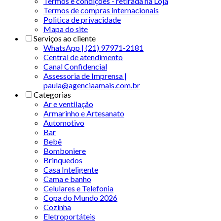
Termos e condições - retirada na Loja
Termos de compras internacionais
Politica de privacidade
Mapa do site
Serviços ao cliente
WhatsApp | (21) 97971-2181
Central de atendimento
Canal Confidencial
Assessoria de Imprensa |
paula@agenciaamais.com.br
Categorias
Ar e ventilação
Armarinho e Artesanato
Automotivo
Bar
Bebê
Bomboniere
Brinquedos
Casa Inteligente
Cama e banho
Celulares e Telefonia
Copa do Mundo 2026
Cozinha
Eletroportáteis