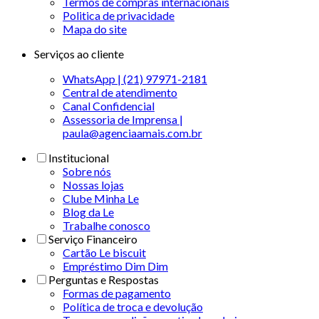
Termos de compras internacionais
Politica de privacidade
Mapa do site
Serviços ao cliente
WhatsApp | (21) 97971-2181
Central de atendimento
Canal Confidencial
Assessoria de Imprensa |
paula@agenciaamais.com.br
Institucional
Sobre nós
Nossas lojas
Clube Minha Le
Blog da Le
Trabalhe conosco
Serviço Financeiro
Cartão Le biscuit
Empréstimo Dim Dim
Perguntas e Respostas
Formas de pagamento
Política de troca e devolução