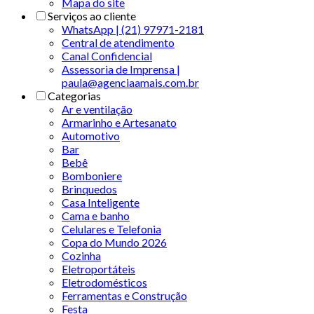
Mapa do site
Serviços ao cliente
WhatsApp | (21) 97971-2181
Central de atendimento
Canal Confidencial
Assessoria de Imprensa |
paula@agenciaamais.com.br
Categorias
Ar e ventilação
Armarinho e Artesanato
Automotivo
Bar
Bebê
Bomboniere
Brinquedos
Casa Inteligente
Cama e banho
Celulares e Telefonia
Copa do Mundo 2026
Cozinha
Eletroportáteis
Eletrodomésticos
Ferramentas e Construção
Festa