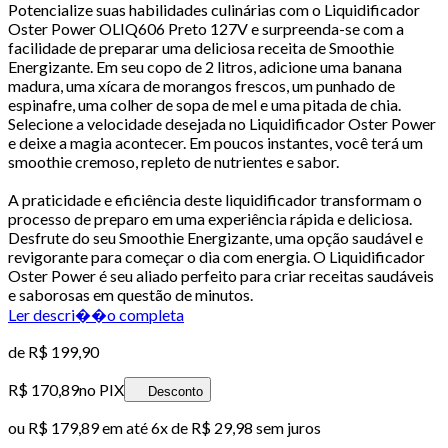
Potencialize suas habilidades culinárias com o Liquidificador
Oster Power OLIQ606 Preto 127V e surpreenda-se com a
facilidade de preparar uma deliciosa receita de Smoothie
Energizante. Em seu copo de 2 litros, adicione uma banana
madura, uma xícara de morangos frescos, um punhado de
espinafre, uma colher de sopa de mel e uma pitada de chia.
Selecione a velocidade desejada no Liquidificador Oster Power
e deixe a magia acontecer. Em poucos instantes, você terá um
smoothie cremoso, repleto de nutrientes e sabor.
A praticidade e eficiência deste liquidificador transformam o
processo de preparo em uma experiência rápida e deliciosa.
Desfrute do seu Smoothie Energizante, uma opção saudável e
revigorante para começar o dia com energia. O Liquidificador
Oster Power é seu aliado perfeito para criar receitas saudáveis
e saborosas em questão de minutos.
Ler descri��o completa
de
R$ 199,90
R$ 170,89
no PIX
Desconto
ou
R$ 179,89
em até
6x de R$ 29,98 sem juros