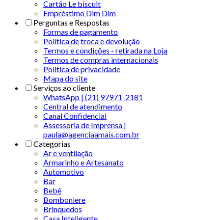
Cartão Le biscuit
Empréstimo Dim Dim
Perguntas e Respostas
Formas de pagamento
Política de troca e devolução
Termos e condições - retirada na Loja
Termos de compras internacionais
Politica de privacidade
Mapa do site
Serviços ao cliente
WhatsApp | (21) 97971-2181
Central de atendimento
Canal Confidencial
Assessoria de Imprensa |
paula@agenciaamais.com.br
Categorias
Ar e ventilação
Armarinho e Artesanato
Automotivo
Bar
Bebê
Bomboniere
Brinquedos
Casa Inteligente