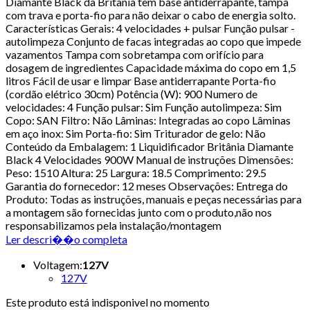
Diamante Black da Britânia tem base antiderrapante, tampa
com trava e porta-fio para não deixar o cabo de energia solto.
Características Gerais: 4 velocidades + pulsar Função pulsar -
autolimpeza Conjunto de facas integradas ao copo que impede
vazamentos Tampa com sobretampa com orifício para
dosagem de ingredientes Capacidade máxima do copo em 1,5
litros Fácil de usar e limpar Base antiderrapante Porta-fio
(cordão elétrico 30cm) Potência (W): 900 Numero de
velocidades: 4 Função pulsar: Sim Função autolimpeza: Sim
Copo: SAN Filtro: Não Lâminas: Integradas ao copo Lâminas
em aço inox: Sim Porta-fio: Sim Triturador de gelo: Não
Conteúdo da Embalagem: 1 Liquidificador Britânia Diamante
Black 4 Velocidades 900W Manual de instruções Dimensões:
Peso: 1510 Altura: 25 Largura: 18.5 Comprimento: 29.5
Garantia do fornecedor: 12 meses Observações: Entrega do
Produto: Todas as instruções, manuais e peças necessárias para
a montagem são fornecidas junto com o produto,não nos
responsabilizamos pela instalação/montagem
Ler descri��o completa
Voltagem
:
127V
127V
Este produto está indisponivel no momento