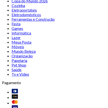
Copa do Mundo 2026
Cozinha
Eletroportáteis
Eletrodomésticos
Ferramentas e Construção
Festa
Games
Informática
Lazer
Mesa Posta
Móveis
Mundo Beleza
Organização
Papelaria
Pet Shop
Saúde
Tv e Vídeo
Pagamento