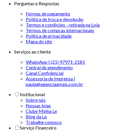
Perguntas e Respostas
Formas de pagamento
Política de troca e devolução
Termos e condições - retirada na Loja
Termos de compras internacionais
Politica de privacidade
Mapa do site
Serviços ao cliente
WhatsApp | (21) 97971-2181
Central de atendimento
Canal Confidencial
Assessoria de Imprensa |
paula@agenciaamais.com.br
Institucional
Sobre nós
Nossas lojas
Clube Minha Le
Blog da Le
Trabalhe conosco
Serviço Financeiro