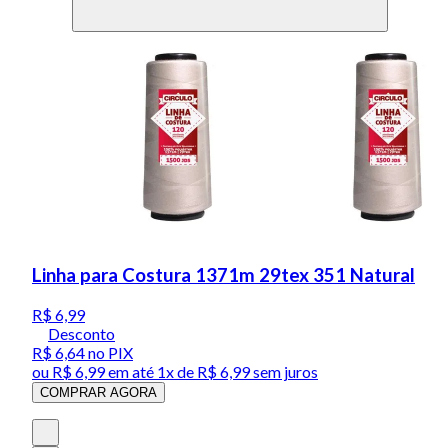
Linha para Costura 1371m 29tex 351 Natural
R$ 6,99
Desconto
R$ 6,64
no PIX
ou
R$ 6,99
em até 1x de
R$ 6,99
sem juros
COMPRAR AGORA