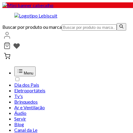
Buscar por produto ou marca
Menu
Dia dos Pais
Eletroportáteis
Tv's
Brinquedos
Ar e Ventilação
Áudio
Servir
Blog
Canal da Le