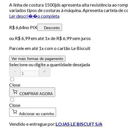
A linha de costura 1500jds apresenta alta resistência ao romp
variados tipos de costuras à máquina. Apresenta cartela de c
Ler descri��o completa
R$ 6,64
no PIX
Desconto
ou
R$ 6,99
em até 1x de
R$ 6,99
sem juros
Parcele em até
1
x com o cartão
Le Biscuit
Ver mais formas de pagamento
Selecione ou digite a quantidade desejada
Close
COMPRAR AGORA
Close
Adicionar ao carrinho
Vendido e entregue por:
LOJAS LE BISCUIT S/A