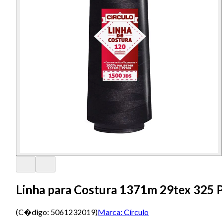
Linha para Costura 1371m 29tex 325 
(C�digo:
5061232019
)
Marca:
Círculo