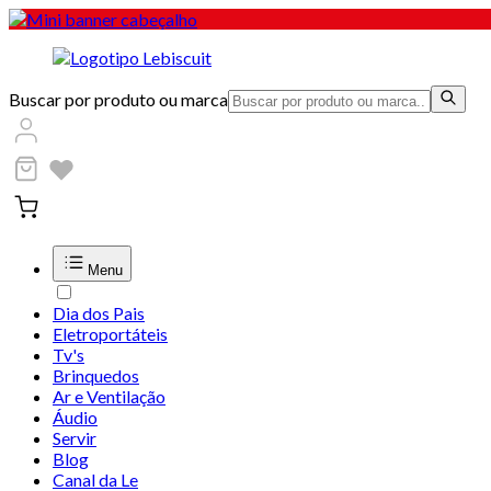
Buscar por produto ou marca
Menu
Dia dos Pais
Eletroportáteis
Tv's
Brinquedos
Ar e Ventilação
Áudio
Servir
Blog
Canal da Le