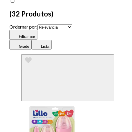
(
32 Produtos
)
Ordernar por:
Filtrar por
Grade
Lista