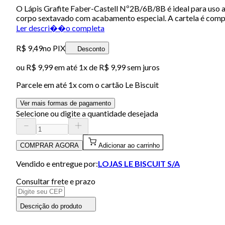
O Lápis Grafite Faber-Castell Nº2B/6B/8B é ideal para uso ar
corpo sextavado com acabamento especial. A cartela é compos
Ler descri��o completa
R$ 9,49
no PIX
Desconto
ou
R$ 9,99
em até 1x de
R$ 9,99
sem juros
Parcele em até
1
x com o cartão
Le Biscuit
Ver mais formas de pagamento
Selecione ou digite a quantidade desejada
COMPRAR AGORA
Adicionar ao carrinho
Vendido e entregue por:
LOJAS LE BISCUIT S/A
Consultar frete e prazo
Descrição do produto