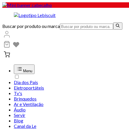
Buscar por produto ou marca
Menu
Dia dos Pais
Eletroportáteis
Tv's
Brinquedos
Ar e Ventilação
Áudio
Servir
Blog
Canal da Le