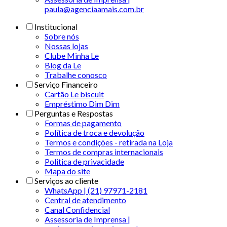
paula@agenciaamais.com.br
Institucional
Sobre nós
Nossas lojas
Clube Minha Le
Blog da Le
Trabalhe conosco
Serviço Financeiro
Cartão Le biscuit
Empréstimo Dim Dim
Perguntas e Respostas
Formas de pagamento
Política de troca e devolução
Termos e condições - retirada na Loja
Termos de compras internacionais
Politica de privacidade
Mapa do site
Serviços ao cliente
WhatsApp | (21) 97971-2181
Central de atendimento
Canal Confidencial
Assessoria de Imprensa |