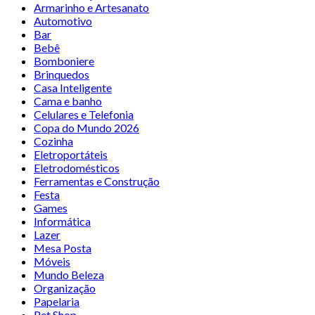
Armarinho e Artesanato
Automotivo
Bar
Bebê
Bomboniere
Brinquedos
Casa Inteligente
Cama e banho
Celulares e Telefonia
Copa do Mundo 2026
Cozinha
Eletroportáteis
Eletrodomésticos
Ferramentas e Construção
Festa
Games
Informática
Lazer
Mesa Posta
Móveis
Mundo Beleza
Organização
Papelaria
Pet Shop