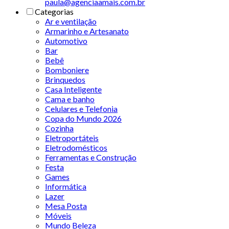
paula@agenciaamais.com.br
Categorias
Ar e ventilação
Armarinho e Artesanato
Automotivo
Bar
Bebê
Bomboniere
Brinquedos
Casa Inteligente
Cama e banho
Celulares e Telefonia
Copa do Mundo 2026
Cozinha
Eletroportáteis
Eletrodomésticos
Ferramentas e Construção
Festa
Games
Informática
Lazer
Mesa Posta
Móveis
Mundo Beleza