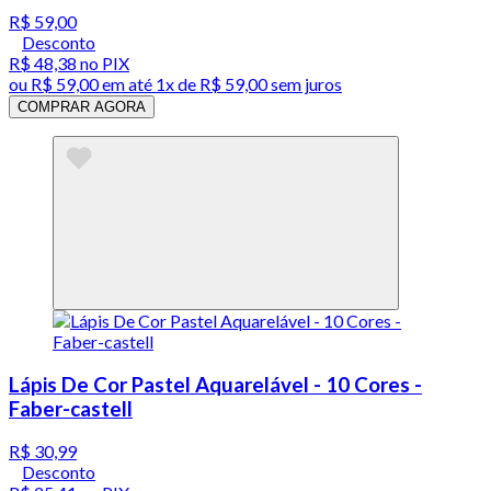
R$ 59,00
Desconto
R$ 48,38
no PIX
ou
R$ 59,00
em até 1x de
R$ 59,00
sem juros
COMPRAR AGORA
Lápis De Cor Pastel Aquarelável - 10 Cores -
Faber-castell
R$ 30,99
Desconto