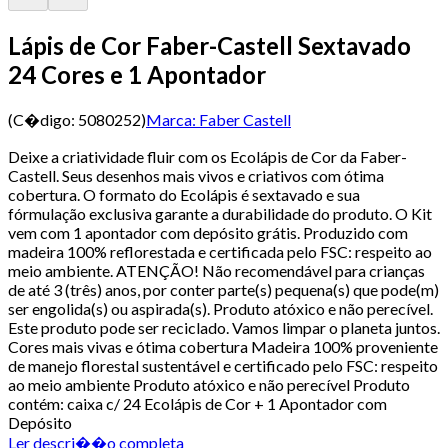
Lápis de Cor Faber-Castell Sextavado
24 Cores e 1 Apontador
(C�digo:
5080252
)
Marca:
Faber Castell
Deixe a criatividade fluir com os Ecolápis de Cor da Faber-
Castell. Seus desenhos mais vivos e criativos com ótima
cobertura. O formato do Ecolápis é sextavado e sua
fórmulação exclusiva garante a durabilidade do produto. O Kit
vem com 1 apontador com depósito grátis. Produzido com
madeira 100% reflorestada e certificada pelo FSC: respeito ao
meio ambiente. ATENÇÃO! Não recomendável para crianças
de até 3 (três) anos, por conter parte(s) pequena(s) que pode(m)
ser engolida(s) ou aspirada(s). Produto atóxico e não perecível.
Este produto pode ser reciclado. Vamos limpar o planeta juntos.
Cores mais vivas e ótima cobertura Madeira 100% proveniente
de manejo florestal sustentável e certificado pelo FSC: respeito
ao meio ambiente Produto atóxico e não perecível Produto
contém: caixa c/ 24 Ecolápis de Cor + 1 Apontador com
Depósito
Ler descri��o completa