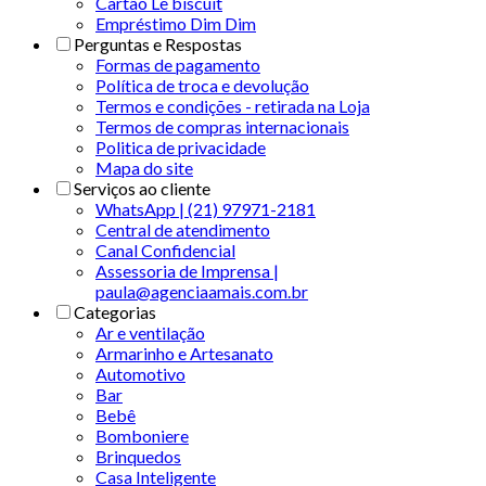
Cartão Le biscuit
Empréstimo Dim Dim
Perguntas e Respostas
Formas de pagamento
Política de troca e devolução
Termos e condições - retirada na Loja
Termos de compras internacionais
Politica de privacidade
Mapa do site
Serviços ao cliente
WhatsApp | (21) 97971-2181
Central de atendimento
Canal Confidencial
Assessoria de Imprensa |
paula@agenciaamais.com.br
Categorias
Ar e ventilação
Armarinho e Artesanato
Automotivo
Bar
Bebê
Bomboniere
Brinquedos
Casa Inteligente