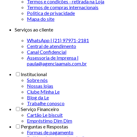
Termos e condições - retirada na Loja
Termos de compras internacionais
Politica de privacidade
Mapa do site
Serviços ao cliente
WhatsApp | (21) 97971-2181
Central de atendimento
Canal Confidencial
Assessoria de Imprensa |
paula@agenciaamais.com.br
Institucional
Sobre nós
Nossas lojas
Clube Minha Le
Blog da Le
Trabalhe conosco
Serviço Financeiro
Cartão Le biscuit
Empréstimo Dim Dim
Perguntas e Respostas
Formas de pagamento