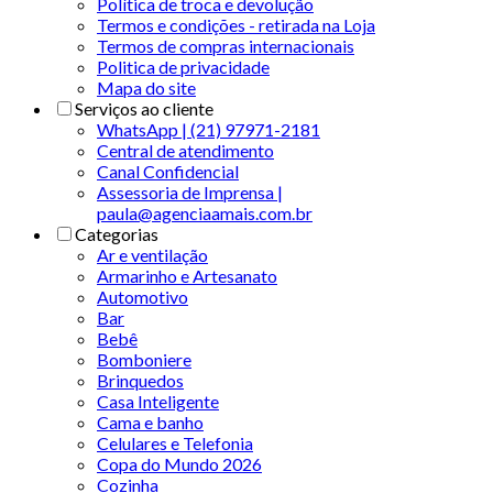
Política de troca e devolução
Termos e condições - retirada na Loja
Termos de compras internacionais
Politica de privacidade
Mapa do site
Serviços ao cliente
WhatsApp | (21) 97971-2181
Central de atendimento
Canal Confidencial
Assessoria de Imprensa |
paula@agenciaamais.com.br
Categorias
Ar e ventilação
Armarinho e Artesanato
Automotivo
Bar
Bebê
Bomboniere
Brinquedos
Casa Inteligente
Cama e banho
Celulares e Telefonia
Copa do Mundo 2026
Cozinha