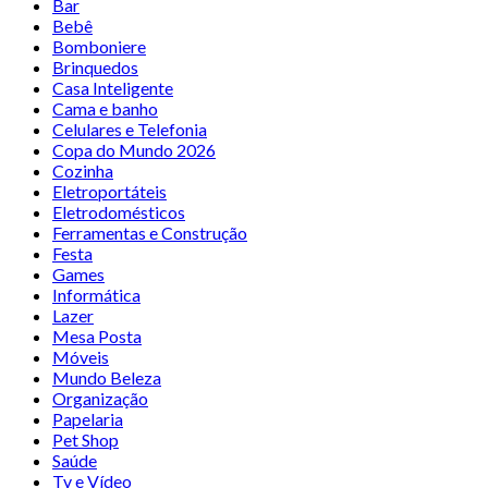
Bar
Bebê
Bomboniere
Brinquedos
Casa Inteligente
Cama e banho
Celulares e Telefonia
Copa do Mundo 2026
Cozinha
Eletroportáteis
Eletrodomésticos
Ferramentas e Construção
Festa
Games
Informática
Lazer
Mesa Posta
Móveis
Mundo Beleza
Organização
Papelaria
Pet Shop
Saúde
Tv e Vídeo