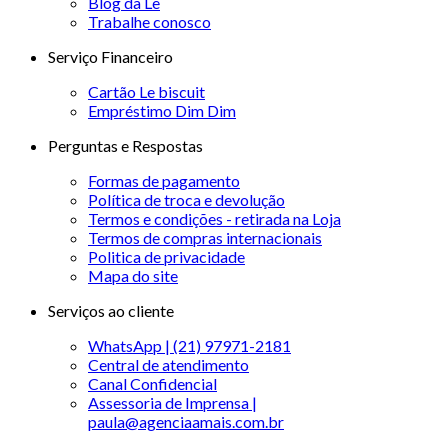
Blog da Le
Trabalhe conosco
Serviço Financeiro
Cartão Le biscuit
Empréstimo Dim Dim
Perguntas e Respostas
Formas de pagamento
Política de troca e devolução
Termos e condições - retirada na Loja
Termos de compras internacionais
Politica de privacidade
Mapa do site
Serviços ao cliente
WhatsApp | (21) 97971-2181
Central de atendimento
Canal Confidencial
Assessoria de Imprensa |
paula@agenciaamais.com.br