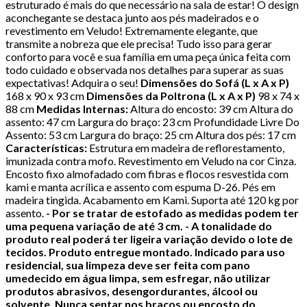
estruturado é mais do que necessário na sala de estar! O design
aconchegante se destaca junto aos pés madeirados e o
revestimento em Veludo! Extremamente elegante, que
transmite a nobreza que ele precisa! Tudo isso para gerar
conforto para você e sua família em uma peça única feita com
todo cuidado e observada nos detalhes para superar as suas
expectativas! Adquira o seu!
Dimensões do Sofá (L x A x P)
168 x 90 x 93 cm
Dimensões da Poltrona (L x A x P)
98 x 74 x
88 cm
Medidas Internas:
Altura do encosto: 39 cm Altura do
assento: 47 cm Largura do braço: 23 cm Profundidade Livre Do
Assento: 53 cm Largura do braço: 25 cm Altura dos pés: 17 cm
Características:
Estrutura em madeira de reflorestamento,
imunizada contra mofo. Revestimento em Veludo na cor Cinza.
Encosto fixo almofadado com fibras e flocos resvestida com
kami e manta acrílica e assento com espuma D-26. Pés em
madeira tingida. Acabamento em Kami. Suporta até 120 kg por
assento.
- Por se tratar de estofado as medidas podem ter
uma pequena variação de até 3 cm.
- A tonalidade do
produto real poderá ter ligeira variação devido o lote de
tecidos.
Produto entregue montado.
Indicado para uso
residencial, sua limpeza deve ser feita com pano
umedecido em água limpa, sem esfregar, não utilizar
produtos abrasivos, desengordurantes, álcool ou
solvente. Nunca sentar nos braços ou encosto do