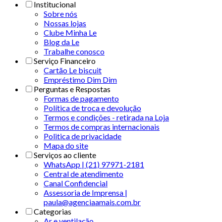
Institucional
Sobre nós
Nossas lojas
Clube Minha Le
Blog da Le
Trabalhe conosco
Serviço Financeiro
Cartão Le biscuit
Empréstimo Dim Dim
Perguntas e Respostas
Formas de pagamento
Política de troca e devolução
Termos e condições - retirada na Loja
Termos de compras internacionais
Politica de privacidade
Mapa do site
Serviços ao cliente
WhatsApp | (21) 97971-2181
Central de atendimento
Canal Confidencial
Assessoria de Imprensa |
paula@agenciaamais.com.br
Categorias
Ar e ventilação