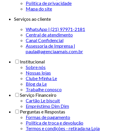
Politica de privacidade
Mapa do site
Serviços ao cliente
WhatsApp | (21) 97971-2181
Central de atendimento
Canal Confidencial
Assessoria de Imprensa |
paula@agenciaamais.com.br
Institucional
Sobre nós
Nossas lojas
Clube Minha Le
Blog da Le
Trabalhe conosco
Serviço Financeiro
Cartão Le biscuit
Empréstimo Dim Dim
Perguntas e Respostas
Formas de pagamento
Política de troca e devolução
Termos e condições - retirada na Loja