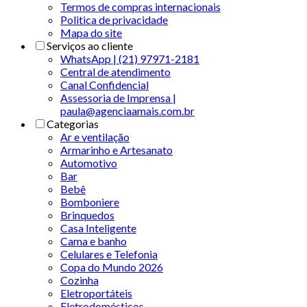
Termos de compras internacionais
Politica de privacidade
Mapa do site
Serviços ao cliente
WhatsApp | (21) 97971-2181
Central de atendimento
Canal Confidencial
Assessoria de Imprensa |
paula@agenciaamais.com.br
Categorias
Ar e ventilação
Armarinho e Artesanato
Automotivo
Bar
Bebê
Bomboniere
Brinquedos
Casa Inteligente
Cama e banho
Celulares e Telefonia
Copa do Mundo 2026
Cozinha
Eletroportáteis
Eletrodomésticos