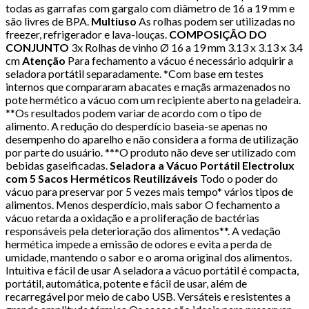
todas as garrafas com gargalo com diâmetro de 16 a 19 mm e
são livres de BPA.
Multiuso
As rolhas podem ser utilizadas no
freezer, refrigerador e lava-louças.
COMPOSIÇÃO DO
CONJUNTO
3x Rolhas de vinho Ø 16 a 19 mm 3.13 x 3.13 x 3.4
cm
Atenção
Para fechamento a vácuo é necessário adquirir a
seladora portátil separadamente. *Com base em testes
internos que compararam abacates e maçãs armazenados no
pote hermético a vácuo com um recipiente aberto na geladeira.
**Os resultados podem variar de acordo com o tipo de
alimento. A redução do desperdício baseia-se apenas no
desempenho do aparelho e não considera a forma de utilização
por parte do usuário. ***O produto não deve ser utilizado com
bebidas gaseificadas.
Seladora a Vácuo Portátil Electrolux
com 5 Sacos Herméticos Reutilizáveis
Todo o poder do
vácuo para preservar por 5 vezes mais tempo* vários tipos de
alimentos. Menos desperdício, mais sabor O fechamento a
vácuo retarda a oxidação e a proliferação de bactérias
responsáveis pela deterioração dos alimentos**. A vedação
hermética impede a emissão de odores e evita a perda de
umidade, mantendo o sabor e o aroma original dos alimentos.
Intuitiva e fácil de usar A seladora a vácuo portátil é compacta,
portátil, automática, potente e fácil de usar, além de
recarregável por meio de cabo USB. Versáteis e resistentes a