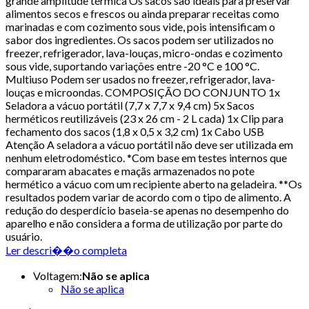
grande amplitude térmica Os sacos são ideais para preservar
alimentos secos e frescos ou ainda preparar receitas como
marinadas e com cozimento sous vide, pois intensificam o
sabor dos ingredientes. Os sacos podem ser utilizados no
freezer, refrigerador, lava-louças, micro-ondas e cozimento
sous vide, suportando variações entre -20 °C e 100 °C.
Multiuso Podem ser usados no freezer, refrigerador, lava-
louças e microondas. COMPOSIÇÃO DO CONJUNTO 1x
Seladora a vácuo portátil (7,7 x 7,7 x 9,4 cm) 5x Sacos
herméticos reutilizáveis (23 x 26 cm - 2 L cada) 1x Clip para
fechamento dos sacos (1,8 x 0,5 x 3,2 cm) 1x Cabo USB
Atenção A seladora a vácuo portátil não deve ser utilizada em
nenhum eletrodoméstico. *Com base em testes internos que
compararam abacates e maçãs armazenados no pote
hermético a vácuo com um recipiente aberto na geladeira. **Os
resultados podem variar de acordo com o tipo de alimento. A
redução do desperdício baseia-se apenas no desempenho do
aparelho e não considera a forma de utilização por parte do
usuário.
Ler descri��o completa
Voltagem
:
Não se aplica
Não se aplica