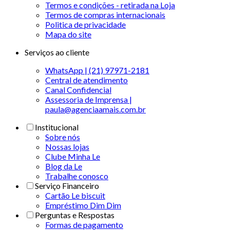
Termos e condições - retirada na Loja
Termos de compras internacionais
Politica de privacidade
Mapa do site
Serviços ao cliente
WhatsApp | (21) 97971-2181
Central de atendimento
Canal Confidencial
Assessoria de Imprensa |
paula@agenciaamais.com.br
Institucional
Sobre nós
Nossas lojas
Clube Minha Le
Blog da Le
Trabalhe conosco
Serviço Financeiro
Cartão Le biscuit
Empréstimo Dim Dim
Perguntas e Respostas
Formas de pagamento