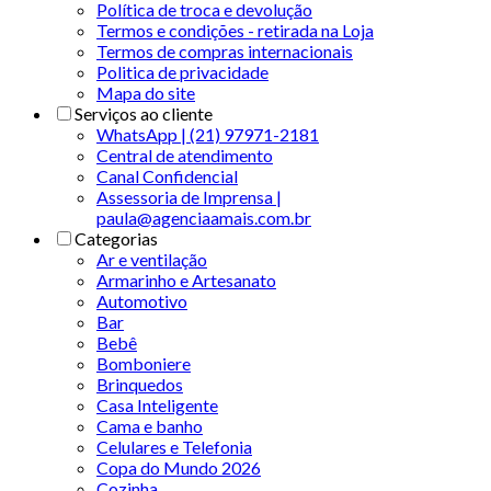
Política de troca e devolução
Termos e condições - retirada na Loja
Termos de compras internacionais
Politica de privacidade
Mapa do site
Serviços ao cliente
WhatsApp | (21) 97971-2181
Central de atendimento
Canal Confidencial
Assessoria de Imprensa |
paula@agenciaamais.com.br
Categorias
Ar e ventilação
Armarinho e Artesanato
Automotivo
Bar
Bebê
Bomboniere
Brinquedos
Casa Inteligente
Cama e banho
Celulares e Telefonia
Copa do Mundo 2026
Cozinha