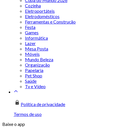
Copa do Mundo 2026
Cozinha
Eletroportáteis
Eletrodomésticos
Ferramentas e Construção
Festa
Games
Informática
Lazer
Mesa Posta
Móveis
Mundo Beleza
Organização
Papelaria
Pet Shop
Saúde
Tv e Vídeo
Política de privacidade
Termos de uso
Baixe o app