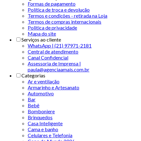
Formas de pagamento
Política de troca e devolução
Termos e condições - retirada na Loja
Termos de compras internacionais
Politica de privacidade
Mapa do site
Serviços ao cliente
WhatsApp | (21) 97971-2181
Central de atendimento
Canal Confidencial
Assessoria de Imprensa |
paula@agenciaamais.com.br
Categorias
Ar e ventilação
Armarinho e Artesanato
Automotivo
Bar
Bebê
Bomboniere
Brinquedos
Casa Inteligente
Cama e banho
Celulares e Telefonia