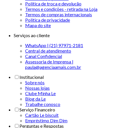
Política de troca e devolução
Termos e condições - retirada na Loja
Termos de compras internacionais
Politica de privacidade
Mapa do site
Serviços ao cliente
WhatsApp | (21) 97971-2181
Central de atendimento
Canal Confidencial
Assessoria de Imprensa |
paula@agenciaamais.com.br
Institucional
Sobre nós
Nossas lojas
Clube Minha Le
Blog da Le
Trabalhe conosco
Serviço Financeiro
Cartão Le biscuit
Empréstimo Dim Dim
Perguntas e Respostas