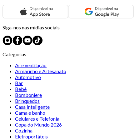
Siga-nos nas mídias sociais
Categorias
Ar e ventilação
Armarinho e Artesanato
Automotivo
Bar
Bebê
Bomboniere
Brinquedos
Casa Inteligente
Cama e banho
Celulares e Telefonia
Copa do Mundo 2026
Cozinha
Eletroportáteis