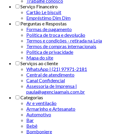
Trabalhe conosco
Serviço Financeiro
Cartão Le biscuit
Empréstimo Dim Dim
Perguntas e Respostas
Formas de pagamento
Política de troca e devolução
Termos e condições - retirada na Loja
Termos de compras internacionais
Politica de privacidade
Mapa do site
Serviços ao cliente
WhatsApp | (21) 97971-2181
Central de atendimento
Canal Confidencial
Assessoria de Imprensa |
paula@agenciaamais.com.br
Categorias
Ar e ventilação
Armarinho e Artesanato
Automotivo
Bar
Bebê
Bomboniere