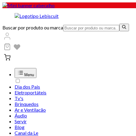
Buscar por produto ou marca
Menu
Dia dos Pais
Eletroportáteis
Tv's
Brinquedos
Ar e Ventilação
Áudio
Servir
Blog
Canal da Le