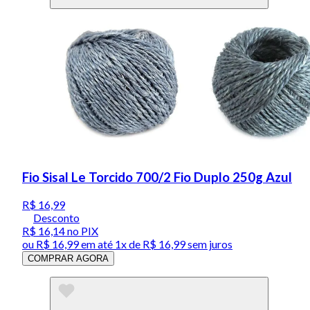
Fio Sisal Le Torcido 700/2 Fio Duplo 250g Azul
R$ 16,99
Desconto
R$ 16,14
no PIX
ou
R$ 16,99
em até 1x de
R$ 16,99
sem juros
COMPRAR AGORA