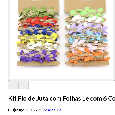
Kit Fio de Juta com Folhas Le com 6 C
(C�digo:
5107225
)
Marca:
Le