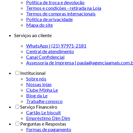
Política de troca e devolução
Termos e condições - retirada na Loja
Termos de compras internacionais
Politica de privacidade
Mapa do site
Serviços ao cliente
WhatsApp | (21) 97971-2181
Central de atendimento
Canal Confidencial
Assessoria de Imprensa | paula@agenciaamais.com.
Institucional
Sobre nós
Nossas lojas
Clube Minha Le
Blog da Le
Trabalhe conosco
Serviço Financeiro
Cartão Le biscuit
Empréstimo Dim Dim
Perguntas e Respostas
Formas de pagamento