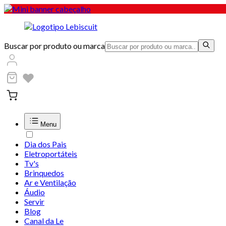
Buscar por produto ou marca
Menu
Dia dos Pais
Eletroportáteis
Tv's
Brinquedos
Ar e Ventilação
Áudio
Servir
Blog
Canal da Le