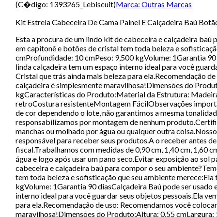
(C�digo:
1393265_Lebiscuit
)
Marca:
Outras Marcas
Kit Estrela Cabeceira De Cama Painel E Calçadeira Baú Bot
Esta a procura de um lindo kit de cabeceira e calçadeira ba
em capitonê e botões de cristal tem toda beleza e sofistic
cmProfundidade: 10 cmPeso: 9,500 kgVolume: 1Garantia 90 di
linda calçadeira tem um espaço interno ideal para você guard
Cristal que trás ainda mais beleza para ela.Recomendação de
calçadeira é simplesmente maravilhosa!Dimensões do Produt
kgCaracterísticas do Produto:Material da Estrutura: Madeira
retroCostura resistenteMontagem FácilObservações importan
de cor dependendo o lote, não garantimos a mesma tonalidad
responsabilizamos por montagem de nenhum produto.Certifi
manchas ou molhado por água ou qualquer outra coisa.Noss
responsável para receber seus produtos.A o receber antes de a
fiscal.Trabalhamos com medidas de 0,90 cm, 1,40 cm, 1,60 c
água e logo após usar um pano seco.Evitar exposição ao sol p
cabeceira e calçadeira baú para compor o seu ambiente?Temos
tem toda beleza e sofisticação que seu ambiente merece:El
kgVolume: 1Garantia 90 diasCalçadeira Baú pode ser usado em
interno ideal para você guardar seus objetos pessoais.Ela ve
para ela.Recomendação de uso: Recomendamos você colocar su
maravilhosa!Dimensões do Produto:Altura: 0,55 cmLargura: 