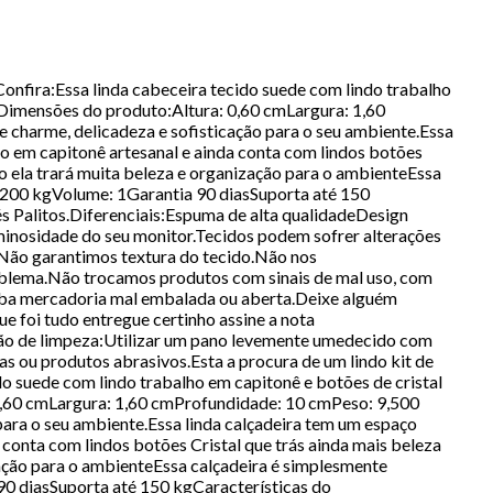
onfira:Essa linda cabeceira tecido suede com lindo trabalho
.Dimensões do produto:Altura: 0,60 cmLargura: 1,60
 charme, delicadeza e sofisticação para o seu ambiente.Essa
do em capitonê artesanal e ainda conta com lindos botões
o ela trará muita beleza e organização para o ambienteEssa
,200 kgVolume: 1Garantia 90 diasSuporta até 150
s Palitos.Diferenciais:Espuma de alta qualidadeDesign
inosidade do seu monitor.Tecidos podem sofrer alterações
.Não garantimos textura do tecido.Não nos
blema.Não trocamos produtos com sinais de mal uso, com
ba mercadoria mal embalada ou aberta.Deixe alguém
ue foi tudo entregue certinho assine a nota
ução de limpeza:Utilizar um pano levemente umedecido com
as ou produtos abrasivos.Esta a procura de um lindo kit de
o suede com lindo trabalho em capitonê e botões de cristal
0,60 cmLargura: 1,60 cmProfundidade: 10 cmPeso: 9,500
para o seu ambiente.Essa linda calçadeira tem um espaço
 conta com lindos botões Cristal que trás ainda mais beleza
ação para o ambienteEssa calçadeira é simplesmente
0 diasSuporta até 150 kgCaracterísticas do