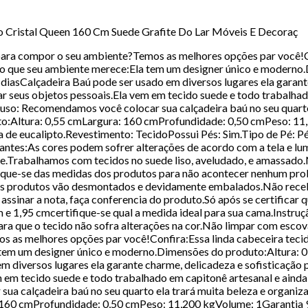
ão Cristal Queen 160 Cm Suede Grafite Do Lar Móveis E Decoraç
ú para compor o seu ambiente?Temos as melhores opções par você!C
ação que seu ambiente merece:Ela tem um designer único e moderno
asCalçadeira Baú pode ser usado em diversos lugares ela garante
ar seus objetos pessoais.Ela vem em tecido suede e todo trabalha
 uso: Recomendamos você colocar sua calçadeira baú no seu quart
o:Altura: 0,55 cmLargura: 160 cmProfundidade: 0,50 cmPeso: 11
 de eucalipto.Revestimento: TecidoPossui Pés: Sim.Tipo de Pé: Pé
tes:As cores podem sofrer alterações de acordo com a tela e lum
e.Trabalhamos com tecidos no suede liso, aveludado, e amassado
que-se das medidas dos produtos para não acontecer nenhum pro
os produtos vão desmontados e devidamente embalados.Não rece
ssinar a nota, faça conferencia do produto.Só após se certificar q
m e 1,95 cmcertifique-se qual a medida ideal para sua cama.Instr
ara que o tecido não sofra alterações na cor.Não limpar com escov
 as melhores opções par você!Confira:Essa linda cabeceira tecid
a tem um designer único e moderno.Dimensões do produto:Altura: 
 diversos lugares ela garante charme, delicadeza e sofisticação 
m em tecido suede e todo trabalhado em capitonê artesanal e ainda
a calçadeira baú no seu quarto ela trará muita beleza e organiz
160 cmProfundidade: 0,50 cmPeso: 11,200 kgVolume: 1Garantia 9