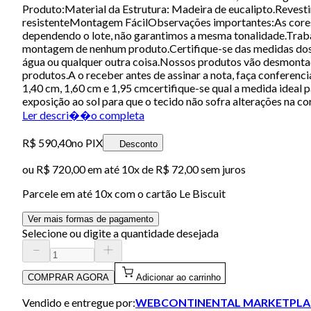
Produto:Material da Estrutura: Madeira de eucalipto.Revesti
resistenteMontagem FácilObservações importantes:As cores p
dependendo o lote, não garantimos a mesma tonalidade.Trab
montagem de nenhum produto.Certifique-se das medidas dos
água ou qualquer outra coisa.Nossos produtos vão desmont
produtos.A o receber antes de assinar a nota, faça conferenci
1,40 cm, 1,60 cm e 1,95 cmcertifique-se qual a medida ideal
exposição ao sol para que o tecido não sofra alterações na c
Ler descri��o completa
R$ 590,40
no PIX
Desconto
ou
R$ 720,00
em até
10x de R$ 72,00 sem juros
Parcele em até
10
x com o cartão
Le Biscuit
Ver mais formas de pagamento
Selecione ou digite a quantidade desejada
COMPRAR AGORA
Adicionar ao carrinho
Vendido e entregue por:
WEBCONTINENTAL MARKETPLA