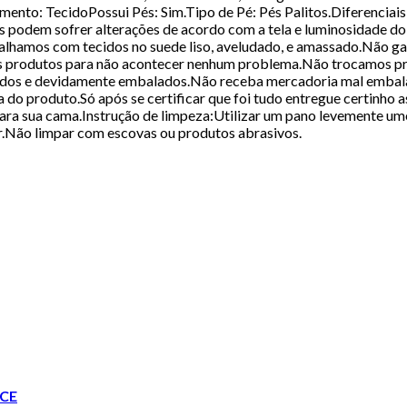
mento: TecidoPossui Pés: Sim.Tipo de Pé: Pés Palitos.Diferencia
odem sofrer alterações de acordo com a tela e luminosidade do 
alhamos com tecidos no suede liso, aveludado, e amassado.Não ga
 produtos para não acontecer nenhum problema.Não trocamos pr
ados e devidamente embalados.Não receba mercadoria mal embala
a do produto.Só após se certificar que foi tudo entregue certinho
 para sua cama.Instrução de limpeza:Utilizar um pano levemente u
or.Não limpar com escovas ou produtos abrasivos.
CE