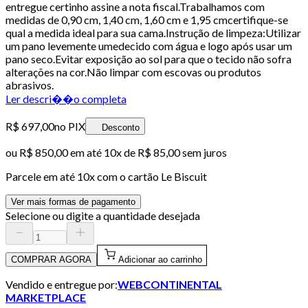
entregue certinho assine a nota fiscal.Trabalhamos com
medidas de 0,90 cm, 1,40 cm, 1,60 cm e 1,95 cmcertifique-se
qual a medida ideal para sua cama.Instrução de limpeza:Utilizar
um pano levemente umedecido com água e logo após usar um
pano seco.Evitar exposição ao sol para que o tecido não sofra
alterações na cor.Não limpar com escovas ou produtos
abrasivos.
Ler descri��o completa
R$ 697,00
no PIX
Desconto
ou
R$ 850,00
em até
10x de R$ 85,00 sem juros
Parcele em até
10
x com o cartão
Le Biscuit
Ver mais formas de pagamento
Selecione ou digite a quantidade desejada
COMPRAR AGORA
Adicionar ao carrinho
Vendido e entregue por:
WEBCONTINENTAL
MARKETPLACE