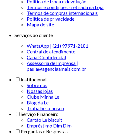
Política de troca e devolução
Termos e condições - retirada na Loja
Termos de compras internacionais
Politica de privacidade
Mapa do site
Serviços ao cliente
WhatsApp | (21) 97971-2181
Central de atendimento
Canal Confidencial
Assessoria de Imprensa |
paula@agenciaamais.com.br
Institucional
Sobre nós
Nossas lojas
Clube Minha Le
Blog da Le
Trabalhe conosco
Serviço Financeiro
Cartão Le biscuit
Empréstimo Dim Dim
Perguntas e Respostas