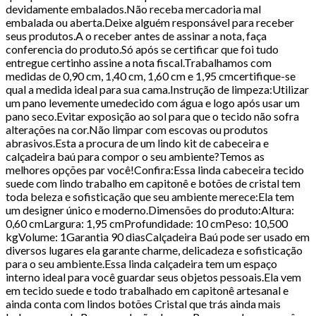
devidamente embalados.Não receba mercadoria mal
embalada ou aberta.Deixe alguém responsável para receber
seus produtos.A o receber antes de assinar a nota, faça
conferencia do produto.Só após se certificar que foi tudo
entregue certinho assine a nota fiscal.Trabalhamos com
medidas de 0,90 cm, 1,40 cm, 1,60 cm e 1,95 cmcertifique-se
qual a medida ideal para sua cama.Instrução de limpeza:Utilizar
um pano levemente umedecido com água e logo após usar um
pano seco.Evitar exposição ao sol para que o tecido não sofra
alterações na cor.Não limpar com escovas ou produtos
abrasivos.Esta a procura de um lindo kit de cabeceira e
calçadeira baú para compor o seu ambiente?Temos as
melhores opções par você!Confira:Essa linda cabeceira tecido
suede com lindo trabalho em capitonê e botões de cristal tem
toda beleza e sofisticação que seu ambiente merece:Ela tem
um designer único e moderno.Dimensões do produto:Altura:
0,60 cmLargura: 1,95 cmProfundidade: 10 cmPeso: 10,500
kgVolume: 1Garantia 90 diasCalçadeira Baú pode ser usado em
diversos lugares ela garante charme, delicadeza e sofisticação
para o seu ambiente.Essa linda calçadeira tem um espaço
interno ideal para você guardar seus objetos pessoais.Ela vem
em tecido suede e todo trabalhado em capitonê artesanal e
ainda conta com lindos botões Cristal que trás ainda mais