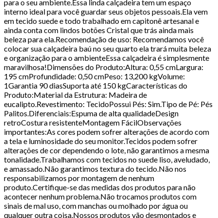
para o seu ambiente.Essa linda calçadeira tem um espaço
interno ideal para você guardar seus objetos pessoais.Ela vem
em tecido suede e todo trabalhado em capitonê artesanal e
ainda conta com lindos botões Cristal que trás ainda mais
beleza para ela.Recomendação de uso: Recomendamos você
colocar sua calçadeira baú no seu quarto ela trará muita beleza
e organização para o ambienteEssa calçadeira é simplesmente
maravilhosa!Dimensões do Produto:Altura: 0,55 cmLargura:
195 cmProfundidade: 0,50 cmPeso: 13,200 kgVolume:
1Garantia 90 diasSuporta até 150 kgCaracterísticas do
Produto:Material da Estrutura: Madeira de
eucalipto.Revestimento: TecidoPossui Pés: Sim.Tipo de Pé: Pés
Palitos.Diferenciais:Espuma de alta qualidadeDesign
retroCostura resistenteMontagem FácilObservações
importantes:As cores podem sofrer alterações de acordo com
a tela e luminosidade do seu monitor.Tecidos podem sofrer
alterações de cor dependendo o lote, não garantimos a mesma
tonalidade.Trabalhamos com tecidos no suede liso, aveludado,
e amassado.Não garantimos textura do tecido.Não nos
responsabilizamos por montagem de nenhum
produto.Certifique-se das medidas dos produtos para não
acontecer nenhum problema.Não trocamos produtos com
sinais de mal uso, com manchas ou molhado por água ou
qualquer outra coisa.Nossos produtos vão desmontados e