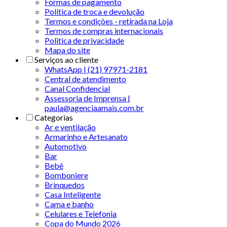
Formas de pagamento
Política de troca e devolução
Termos e condições - retirada na Loja
Termos de compras internacionais
Politica de privacidade
Mapa do site
Serviços ao cliente
WhatsApp | (21) 97971-2181
Central de atendimento
Canal Confidencial
Assessoria de Imprensa |
paula@agenciaamais.com.br
Categorias
Ar e ventilação
Armarinho e Artesanato
Automotivo
Bar
Bebê
Bomboniere
Brinquedos
Casa Inteligente
Cama e banho
Celulares e Telefonia
Copa do Mundo 2026