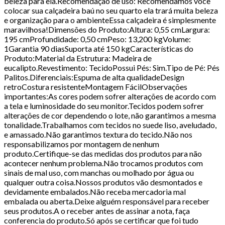
beleza para ela.Recomendação de uso: Recomendamos você
colocar sua calçadeira baú no seu quarto ela trará muita beleza
e organização para o ambienteEssa calçadeira é simplesmente
maravilhosa!Dimensões do Produto:Altura: 0,55 cmLargura:
195 cmProfundidade: 0,50 cmPeso: 13,200 kgVolume:
1Garantia 90 diasSuporta até 150 kgCaracterísticas do
Produto:Material da Estrutura: Madeira de
eucalipto.Revestimento: TecidoPossui Pés: Sim.Tipo de Pé: Pés
Palitos.Diferenciais:Espuma de alta qualidadeDesign
retroCostura resistenteMontagem FácilObservações
importantes:As cores podem sofrer alterações de acordo com
a tela e luminosidade do seu monitor.Tecidos podem sofrer
alterações de cor dependendo o lote, não garantimos a mesma
tonalidade.Trabalhamos com tecidos no suede liso, aveludado,
e amassado.Não garantimos textura do tecido.Não nos
responsabilizamos por montagem de nenhum
produto.Certifique-se das medidas dos produtos para não
acontecer nenhum problema.Não trocamos produtos com
sinais de mal uso, com manchas ou molhado por água ou
qualquer outra coisa.Nossos produtos vão desmontados e
devidamente embalados.Não receba mercadoria mal
embalada ou aberta.Deixe alguém responsável para receber
seus produtos.A o receber antes de assinar a nota, faça
conferencia do produto.Só após se certificar que foi tudo