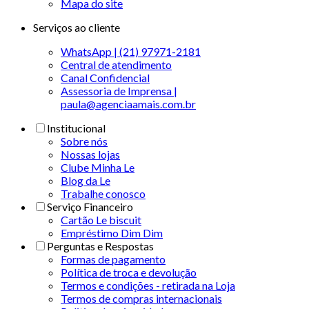
Mapa do site
Serviços ao cliente
WhatsApp | (21) 97971-2181
Central de atendimento
Canal Confidencial
Assessoria de Imprensa |
paula@agenciaamais.com.br
Institucional
Sobre nós
Nossas lojas
Clube Minha Le
Blog da Le
Trabalhe conosco
Serviço Financeiro
Cartão Le biscuit
Empréstimo Dim Dim
Perguntas e Respostas
Formas de pagamento
Política de troca e devolução
Termos e condições - retirada na Loja
Termos de compras internacionais