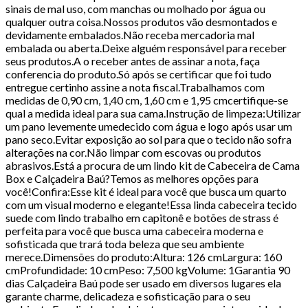
sinais de mal uso, com manchas ou molhado por água ou
qualquer outra coisa.Nossos produtos vão desmontados e
devidamente embalados.Não receba mercadoria mal
embalada ou aberta.Deixe alguém responsável para receber
seus produtos.A o receber antes de assinar a nota, faça
conferencia do produto.Só após se certificar que foi tudo
entregue certinho assine a nota fiscal.Trabalhamos com
medidas de 0,90 cm, 1,40 cm, 1,60 cm e 1,95 cmcertifique-se
qual a medida ideal para sua cama.Instrução de limpeza:Utilizar
um pano levemente umedecido com água e logo após usar um
pano seco.Evitar exposição ao sol para que o tecido não sofra
alterações na cor.Não limpar com escovas ou produtos
abrasivos.Está a procura de um lindo kit de Cabeceira de Cama
Box e Calçadeira Baú?Temos as melhores opções para
você!Confira:Esse kit é ideal para você que busca um quarto
com um visual moderno e elegante!Essa linda cabeceira tecido
suede com lindo trabalho em capitonê e botões de strass é
perfeita para você que busca uma cabeceira moderna e
sofisticada que trará toda beleza que seu ambiente
merece.Dimensões do produto:Altura: 126 cmLargura: 160
cmProfundidade: 10 cmPeso: 7,500 kgVolume: 1Garantia 90
dias Calçadeira Baú pode ser usado em diversos lugares ela
garante charme, delicadeza e sofisticação para o seu