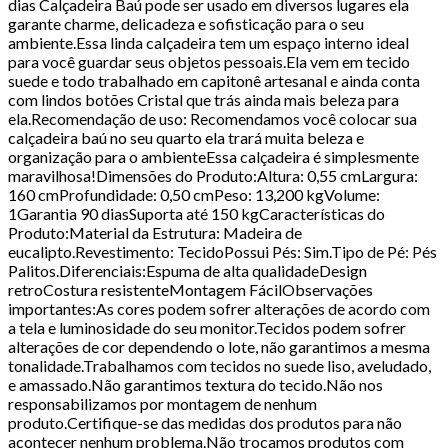
dias Calçadeira Baú pode ser usado em diversos lugares ela
garante charme, delicadeza e sofisticação para o seu
ambiente.Essa linda calçadeira tem um espaço interno ideal
para você guardar seus objetos pessoais.Ela vem em tecido
suede e todo trabalhado em capitonê artesanal e ainda conta
com lindos botões Cristal que trás ainda mais beleza para
ela.Recomendação de uso: Recomendamos você colocar sua
calçadeira baú no seu quarto ela trará muita beleza e
organização para o ambienteEssa calçadeira é simplesmente
maravilhosa!Dimensões do Produto:Altura: 0,55 cmLargura:
160 cmProfundidade: 0,50 cmPeso: 13,200 kgVolume:
1Garantia 90 diasSuporta até 150 kgCaracterísticas do
Produto:Material da Estrutura: Madeira de
eucalipto.Revestimento: TecidoPossui Pés: Sim.Tipo de Pé: Pés
Palitos.Diferenciais:Espuma de alta qualidadeDesign
retroCostura resistenteMontagem FácilObservações
importantes:As cores podem sofrer alterações de acordo com
a tela e luminosidade do seu monitor.Tecidos podem sofrer
alterações de cor dependendo o lote, não garantimos a mesma
tonalidade.Trabalhamos com tecidos no suede liso, aveludado,
e amassado.Não garantimos textura do tecido.Não nos
responsabilizamos por montagem de nenhum
produto.Certifique-se das medidas dos produtos para não
acontecer nenhum problema.Não trocamos produtos com