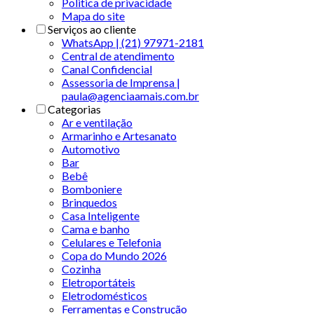
Politica de privacidade
Mapa do site
Serviços ao cliente
WhatsApp | (21) 97971-2181
Central de atendimento
Canal Confidencial
Assessoria de Imprensa |
paula@agenciaamais.com.br
Categorias
Ar e ventilação
Armarinho e Artesanato
Automotivo
Bar
Bebê
Bomboniere
Brinquedos
Casa Inteligente
Cama e banho
Celulares e Telefonia
Copa do Mundo 2026
Cozinha
Eletroportáteis
Eletrodomésticos
Ferramentas e Construção