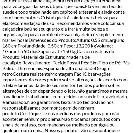
ambiente.Essa linda calçadeira tem um espaço interno ideal
para você guardar seus objetos pessoais.Ela vem em tecido
suede e todo trabalhado em capitonê artesanal e ainda conta
com lindos botões Cristal que trás ainda mais beleza para
ela.Recomendação de uso: Recomendamos você colocar sua
calçadeira baú no seu quarto ela trará muita beleza e
organização para o ambienteEssa calçadeira é simplesmente
maravilhosa!Dimensões do Produto:Altura: 0,55 cmLargura:
160 cmProfundidade: 0,50 cmPeso: 13,200 kgVolume:
1Garantia 90 diasSuporta até 150 kgCaracterísticas do
Produto:Material da Estrutura: Madeira de
eucalipto.Revestimento: TecidoPossui Pés: Sim.Tipo de Pé: Pés
Palitos.Diferenciais:Espuma de alta qualidadeDesign
retroCostura resistenteMontagem FácilObservações
importantes:As cores podem sofrer alterações de acordo com
a tela e luminosidade do seu monitor.Tecidos podem sofrer
alterações de cor dependendo o lote, não garantimos a mesma
tonalidade.Trabalhamos com tecidos no suede liso, aveludado,
e amassado.Não garantimos textura do tecido.Não nos
responsabilizamos por montagem de nenhum
produto.Certifique-se das medidas dos produtos para não
acontecer nenhum problema.Não trocamos produtos com
sinais de mal uso, com manchas ou molhado por água ou
qualquer outra coisa.Nossos produtos vão desmontados e