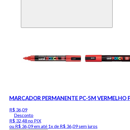
MARCADOR PERMANENTE PC-5M VERMELHO 
R$ 36,09
Desconto
R$ 32,48
no PIX
ou
R$ 36,09
em até 1x de
R$ 36,09
sem juros