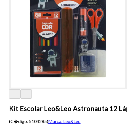
Kit Escolar Leo&Leo Astronauta 12 Láp
(C�digo:
5104285
)
Marca:
Leo&Leo