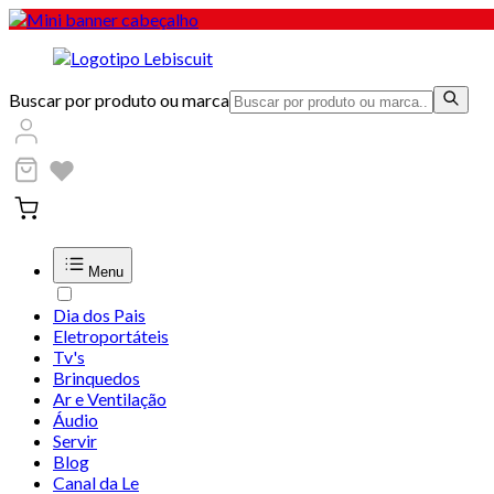
Buscar por produto ou marca
Menu
Dia dos Pais
Eletroportáteis
Tv's
Brinquedos
Ar e Ventilação
Áudio
Servir
Blog
Canal da Le