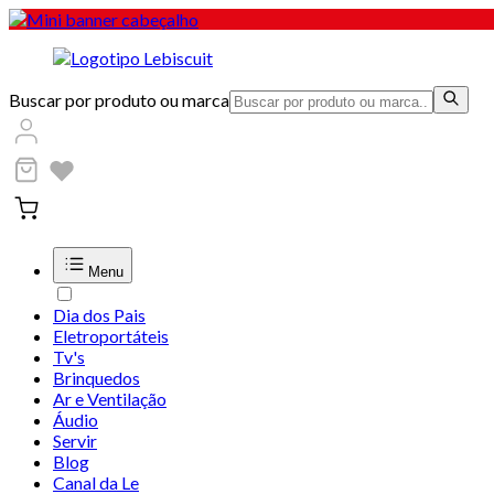
Buscar por produto ou marca
Menu
Dia dos Pais
Eletroportáteis
Tv's
Brinquedos
Ar e Ventilação
Áudio
Servir
Blog
Canal da Le