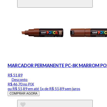
MARCADOR PERMANENTE PC-8K MARROM PO
R$ 51,89
Desconto
R$ 46,70
no PIX
ou
R$ 51,89
em até 1x de
R$ 51,89
sem juros
COMPRAR AGORA