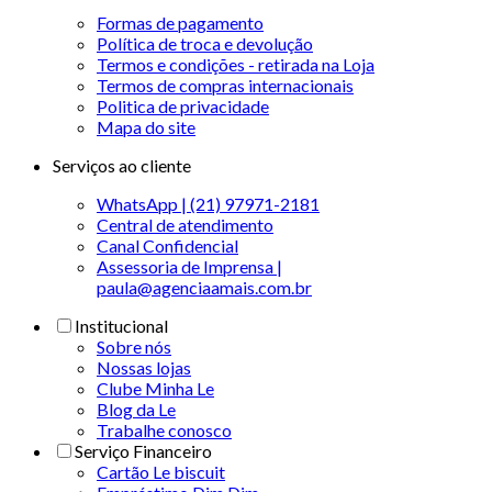
Formas de pagamento
Política de troca e devolução
Termos e condições - retirada na Loja
Termos de compras internacionais
Politica de privacidade
Mapa do site
Serviços ao cliente
WhatsApp | (21) 97971-2181
Central de atendimento
Canal Confidencial
Assessoria de Imprensa |
paula@agenciaamais.com.br
Institucional
Sobre nós
Nossas lojas
Clube Minha Le
Blog da Le
Trabalhe conosco
Serviço Financeiro
Cartão Le biscuit