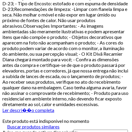
D-23; - Tipo de Encosto: estofado e com espuma de densidade
D-23;Recomendações de limpeza: -Limpar com flanela limpa e
seca. Não molhar o móvel e não expor em lugar úmido ou
próximo de fontes de calor. Não usar produtos
abrasivos.Observações Importantes: - As imagens
ambientadas são meramente ilustrativas e podem apresentar
itens que não compõe o produto; - Objetos decorativos que
aparecem na foto não acompanham o produto; - As cores do
produto podem variar de acordo com o monitor, a iluminação
do ambiente, ou sua percepção visual; - O Kit Divã Recamier
Diana chegará montado para você; - Confira as dimensões
antes da compra e certifique-se de que o produto passará por
elevadores, portas e corredores, já que nossa entrega não inclui
a subida de lances de escada, ou o lançamento de produtos; -
Ao receber seus produtos, verifique no ato do recebimento
qualquer dano na embalagem. Caso tenha alguma avaria, favor
não assinar o comprovante de recebimento; - Produto para uso
residencial em ambiente interno, não devendo ficar exposto
diretamente ao sol, calor e umidades excessivas.
Ler descri��o completa
Este produto está indisponivel no momento
Buscar produtos similares