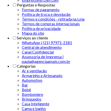
Empréstimo Dim Dim
Perguntas e Respostas
Formas de pagamento
Política de troca e devolução
Termos e condições - retirada na Loja
Termos de compras internacionais
Politica de privacidade
Mapa do site
Serviços ao cliente
WhatsApp | (21) 97971-2181
Central de atendimento
Canal Confidencial
Assessoria de Imprensa |
paula@agenciaamais.com.br
Categorias
Ar e ventilação
Armarinho e Artesanato
Automotivo
Bar
Bebê
Bomboniere
Brinquedos
Casa Inteligente
Cama e banho