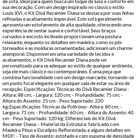
de sofá, ideal para quem busca um toque de luxo e conforto em
sua decoração. Com um design inspirado no clássico estilo
Louis XVI, o Kit Divã Recamier Diana se destaca por suas linhas
refinadas e acabamento impecável. Este sofá geralmente
apresenta um estofamento de alta qualidade, oferecendo uma
experiência de sentar suave e confortável. Seus braços
curvados e encosto inclinado proporcionam uma postura
relaxante, enquanto os detalhes em madeira, como os pés
torneados e as molduras ornamentadas, adicionam um charme
atemporal. Disponível em uma variedade de tecidos e
acabamentos, o Kit Divã Recamier Diana pode ser
personalizado para se adequar ao estilo de qualquer ambiente,
seja ele mais clássico ou contemporâneo. É uma peça que
combina funcionalidade com um design marcante, tornando-se
um ponto focal elegante em qualquer sala de estar ou área de
recepção. Especificações Técnicas do Divã Recamier Diana:-
Altura: 88 cm; - Largura: 120 cm; - Profundidade: 75 cm; -
Altura do Assento: 25 cm - Peso Suportado: 220
kg;Especificações Técnicas da Poltrona:- Altura: 80 cm; -
Largura: 71 cm; - Profundidade: 60 cm; - Altura do Assento: 40
cm - Peso Suportado: 120 kg; Diferenciais do Kit Divã
Recamier Diana: - Material da Estrutura: fabricado com
Madeira Pinus e Eucalipto Reflorestada, e alguns detalhes em
MDF; - Tipo de Assento: estofado e com espuma de densidade