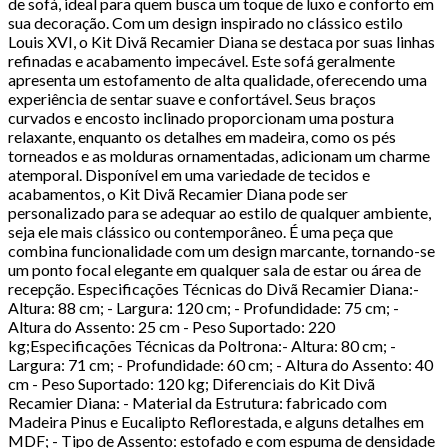
de sofá, ideal para quem busca um toque de luxo e conforto em
sua decoração. Com um design inspirado no clássico estilo
Louis XVI, o Kit Divã Recamier Diana se destaca por suas linhas
refinadas e acabamento impecável. Este sofá geralmente
apresenta um estofamento de alta qualidade, oferecendo uma
experiência de sentar suave e confortável. Seus braços
curvados e encosto inclinado proporcionam uma postura
relaxante, enquanto os detalhes em madeira, como os pés
torneados e as molduras ornamentadas, adicionam um charme
atemporal. Disponível em uma variedade de tecidos e
acabamentos, o Kit Divã Recamier Diana pode ser
personalizado para se adequar ao estilo de qualquer ambiente,
seja ele mais clássico ou contemporâneo. É uma peça que
combina funcionalidade com um design marcante, tornando-se
um ponto focal elegante em qualquer sala de estar ou área de
recepção. Especificações Técnicas do Divã Recamier Diana:-
Altura: 88 cm; - Largura: 120 cm; - Profundidade: 75 cm; -
Altura do Assento: 25 cm - Peso Suportado: 220
kg;Especificações Técnicas da Poltrona:- Altura: 80 cm; -
Largura: 71 cm; - Profundidade: 60 cm; - Altura do Assento: 40
cm - Peso Suportado: 120 kg; Diferenciais do Kit Divã
Recamier Diana: - Material da Estrutura: fabricado com
Madeira Pinus e Eucalipto Reflorestada, e alguns detalhes em
MDF; - Tipo de Assento: estofado e com espuma de densidade