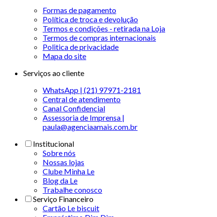
Formas de pagamento
Política de troca e devolução
Termos e condições - retirada na Loja
Termos de compras internacionais
Politica de privacidade
Mapa do site
Serviços ao cliente
WhatsApp | (21) 97971-2181
Central de atendimento
Canal Confidencial
Assessoria de Imprensa |
paula@agenciaamais.com.br
Institucional
Sobre nós
Nossas lojas
Clube Minha Le
Blog da Le
Trabalhe conosco
Serviço Financeiro
Cartão Le biscuit