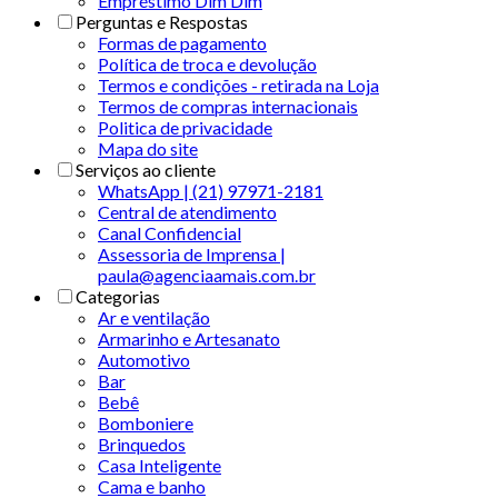
Empréstimo Dim Dim
Perguntas e Respostas
Formas de pagamento
Política de troca e devolução
Termos e condições - retirada na Loja
Termos de compras internacionais
Politica de privacidade
Mapa do site
Serviços ao cliente
WhatsApp | (21) 97971-2181
Central de atendimento
Canal Confidencial
Assessoria de Imprensa |
paula@agenciaamais.com.br
Categorias
Ar e ventilação
Armarinho e Artesanato
Automotivo
Bar
Bebê
Bomboniere
Brinquedos
Casa Inteligente
Cama e banho