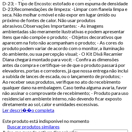
D-23; - Tipo de Encosto: estofado e com espuma de densidade
D-23;Recomendações de limpeza: -Limpar com flanela limpa e
seca. Não molhar o móvel e não expor em lugar úmido ou
próximo de fontes de calor. Não usar produtos
abrasivos.Observações Importantes: - As imagens
ambientadas são meramente ilustrativas e podem apresentar
itens que não compõe o produto; - Objetos decorativos que
aparecem na foto não acompanham o produto; - As cores do
produto podem variar de acordo com o monitor, a iluminação
do ambiente, ou sua percepção visual; - O Kit Divã Recamier
Diana chegará montado para você; - Confira as dimensões
antes da compra e certifique-se de que o produto passará por
elevadores, portas e corredores, já que nossa entrega não inclui
a subida de lances de escada, ou o lançamento de produtos; -
Ao receber seus produtos, verifique no ato do recebimento
qualquer dano na embalagem. Caso tenha alguma avaria, favor
não assinar o comprovante de recebimento; - Produto para uso
residencial em ambiente interno, não devendo ficar exposto
diretamente ao sol, calor e umidades excessivas.
Ler descri��o completa
Este produto está indisponivel no momento
Buscar produtos similares