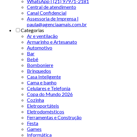
WhatsApp | (21) 97971-2181
Central de atendimento
Canal Confidencial
Assessoria de Imprensa |
paula@agenciaamais.com.br
Categorias
Ar e ventilação
Armarinho e Artesanato
Automotivo
Bar
Bebê
Bomboniere
Brinquedos
Casa Inteligente
Cama e banho
Celulares e Telefonia
Copa do Mundo 2026
Cozinha
Eletroportáteis
Eletrodomésticos
Ferramentas e Construção
Festa
Games
Informática