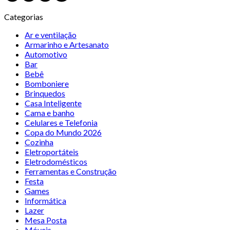
Categorias
Ar e ventilação
Armarinho e Artesanato
Automotivo
Bar
Bebê
Bomboniere
Brinquedos
Casa Inteligente
Cama e banho
Celulares e Telefonia
Copa do Mundo 2026
Cozinha
Eletroportáteis
Eletrodomésticos
Ferramentas e Construção
Festa
Games
Informática
Lazer
Mesa Posta
Móveis