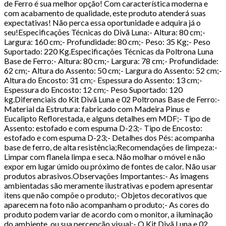
de Ferro é sua melhor opção! Com característica moderna e
com acabamento de qualidade, este produto atenderá suas
expectativas! Não perca essa oportunidade e adquira já o
seu!Especificações Técnicas do Divã Luna:- Altura: 80 cm;-
Largura: 160 cm;- Profundidade: 80 cm;- Peso: 35 Kg;- Peso
Suportado: 220 Kg.Especificações Técnicas da Poltrona Luna
Base de Ferro:- Altura: 80 cm;- Largura: 78 cm;- Profundidade:
62 cm;- Altura do Assento: 50 cm;- Largura do Assento: 52 cm;-
Altura do Encosto: 31 cm;- Espessura do Assento: 13 cm;-
Espessura do Encosto: 12 cm;- Peso Suportado: 120
kg.Diferenciais do Kit Divã Luna e 02 Poltronas Base de Ferro:-
Material da Estrutura: fabricado com Madeira Pinus e
Eucalipto Reflorestada, e alguns detalhes em MDF;- Tipo de
Assento: estofado e com espuma D-23;- Tipo de Encosto:
estofado e com espuma D-23;- Detalhes dos Pés: acompanha
base de ferro, de alta resistência;Recomendações de limpeza:-
Limpar com flanela limpa e seca. Não molhar o móvel e não
expor em lugar úmido ou próximo de fontes de calor. Não usar
produtos abrasivos.Observações Importantes:- As imagens
ambientadas são meramente ilustrativas e podem apresentar
itens que não compõe o produto;- Objetos decorativos que
aparecem na foto não acompanham o produto;- As cores do
produto podem variar de acordo com o monitor, a iluminação
do ambiente, ou sua percepção visual;- O Kit Divã Luna e 02