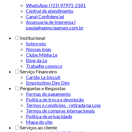
WhatsApp | (21) 97971-2181
Central de atendimento
Canal Confidencial
Assessoria de Imprensa |
paula@agenciaamais.com.br
Institucional
Sobre nós
Nossas lojas
Clube Minha Le
Blog da Le
Trabalhe conosco
Serviço Financeiro
Cartão Le biscuit
Empréstimo Dim Dim
Perguntas e Respostas
Formas de pagamento
Política de troca e devolução
Termos e condições - retirada na Loja
Termos de compras internacionais
Politica de privacidade
Mapa do site
Serviços ao cliente