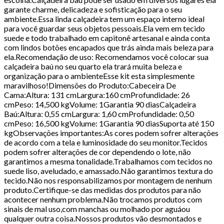
garante charme, delicadeza e sofisticação para o seu
ambiente.Essa linda calçadeira tem um espaço interno ideal
para você guardar seus objetos pessoais.Ela vem em tecido
suede e todo trabalhado em capitonê artesanal e ainda conta
com lindos botões encapados que trás ainda mais beleza para
ela.Recomendação de uso: Recomendamos você colocar sua
calçadeira baú no seu quarto ela trará muita beleza e
organização para o ambienteEsse kit esta simplesmente
maravilhoso!Dimensões do Produto:Cabeceira De
Cama:Altura: 131 cmLargura:160 cmProfundidade: 26
cmPeso: 14,500 kgVolume: 1Garantia 90 diasCalçadeira
Baú:Altura: 0,55 cmLargura: 1,60 cmProfundidade: 0,50
cmPeso: 16,500 kgVolume: 1Garantia 90 diasSuporta até 150
kgObservações importantes:As cores podem sofrer alterações
de acordo com a tela e luminosidade do seu monitor.Tecidos
podem sofrer alterações de cor dependendo o lote, não
garantimos a mesma tonalidade.Trabalhamos com tecidos no
suede liso, aveludado, e amassado.Não garantimos textura do
tecido.Não nos responsabilizamos por montagem de nenhum
produto.Certifique-se das medidas dos produtos para não
acontecer nenhum problema.Não trocamos produtos com
sinais de mal uso,com manchas ou molhado por aguáou
qualquer outra coisa.Nossos produtos vão desmontados e