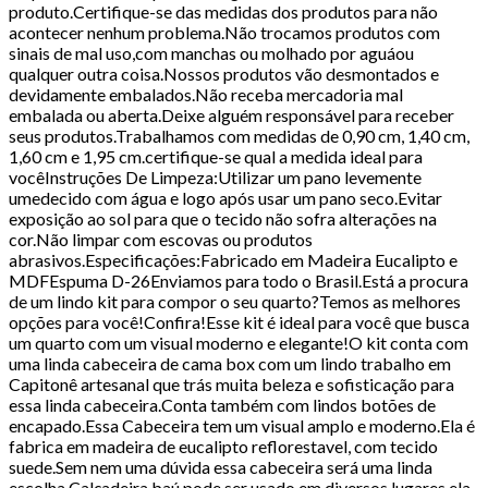
produto.Certifique-se das medidas dos produtos para não
acontecer nenhum problema.Não trocamos produtos com
sinais de mal uso,com manchas ou molhado por aguáou
qualquer outra coisa.Nossos produtos vão desmontados e
devidamente embalados.Não receba mercadoria mal
embalada ou aberta.Deixe alguém responsável para receber
seus produtos.Trabalhamos com medidas de 0,90 cm, 1,40 cm,
1,60 cm e 1,95 cm.certifique-se qual a medida ideal para
vocêInstruções De Limpeza:Utilizar um pano levemente
umedecido com água e logo após usar um pano seco.Evitar
exposição ao sol para que o tecido não sofra alterações na
cor.Não limpar com escovas ou produtos
abrasivos.Especificações:Fabricado em Madeira Eucalipto e
MDFEspuma D-26Enviamos para todo o Brasil.Está a procura
de um lindo kit para compor o seu quarto?Temos as melhores
opções para você!Confira!Esse kit é ideal para você que busca
um quarto com um visual moderno e elegante!O kit conta com
uma linda cabeceira de cama box com um lindo trabalho em
Capitonê artesanal que trás muita beleza e sofisticação para
essa linda cabeceira.Conta também com lindos botões de
encapado.Essa Cabeceira tem um visual amplo e moderno.Ela é
fabrica em madeira de eucalipto reflorestavel, com tecido
suede.Sem nem uma dúvida essa cabeceira será uma linda
escolha.Calçadeira baú pode ser usado em diversos lugares ela