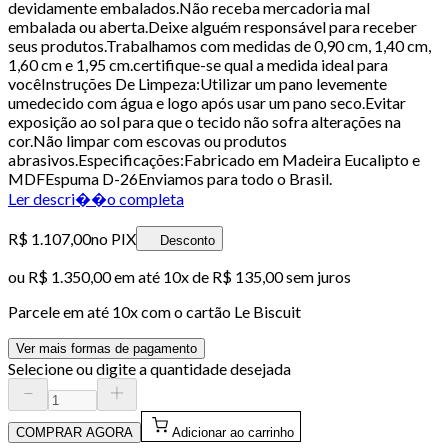
devidamente embalados.Não receba mercadoria mal
embalada ou aberta.Deixe alguém responsável para receber
seus produtos.Trabalhamos com medidas de 0,90 cm, 1,40 cm,
1,60 cm e 1,95 cm.certifique-se qual a medida ideal para
vocêInstruções De Limpeza:Utilizar um pano levemente
umedecido com água e logo após usar um pano seco.Evitar
exposição ao sol para que o tecido não sofra alterações na
cor.Não limpar com escovas ou produtos
abrasivos.Especificações:Fabricado em Madeira Eucalipto e
MDFEspuma D-26Enviamos para todo o Brasil.
Ler descri��o completa
R$ 1.107,00
no PIX
Desconto
ou
R$ 1.350,00
em até
10x de R$ 135,00 sem juros
Parcele em até
10
x com o cartão
Le Biscuit
Ver mais formas de pagamento
Selecione ou digite a quantidade desejada
COMPRAR AGORA
Adicionar ao carrinho