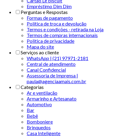
Cartão Le biscuit
Empréstimo Dim Dim
Perguntas e Respostas
Formas de pagamento
Política de troca e devolução
Termos e condições - retirada na Loja
Termos de compras internacionais
Politica de privacidade
Mapa do site
Serviços ao cliente
WhatsApp | (21) 97971-2181
Central de atendimento
Canal Confidencial
Assessoria de Imprensa |
paula@agenciaamais.com.br
Categorias
Ar e ventilação
Armarinho e Artesanato
Automotivo
Bar
Bebê
Bomboniere
Brinquedos
Casa Inteligente