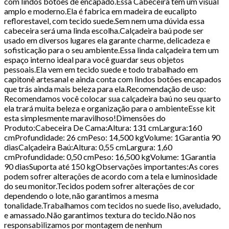
com lindos botões de encapado.Essa Cabeceira tem um visual
amplo e moderno.Ela é fabrica em madeira de eucalipto
reflorestavel, com tecido suede.Sem nem uma dúvida essa
cabeceira será uma linda escolha.Calçadeira baú pode ser
usado em diversos lugares ela garante charme, delicadeza e
sofisticação para o seu ambiente.Essa linda calçadeira tem um
espaço interno ideal para você guardar seus objetos
pessoais.Ela vem em tecido suede e todo trabalhado em
capitonê artesanal e ainda conta com lindos botões encapados
que trás ainda mais beleza para ela.Recomendação de uso:
Recomendamos você colocar sua calçadeira baú no seu quarto
ela trará muita beleza e organização para o ambienteEsse kit
esta simplesmente maravilhoso!Dimensões do
Produto:Cabeceira De Cama:Altura: 131 cmLargura:160
cmProfundidade: 26 cmPeso: 14,500 kgVolume: 1Garantia 90
diasCalçadeira Baú:Altura: 0,55 cmLargura: 1,60
cmProfundidade: 0,50 cmPeso: 16,500 kgVolume: 1Garantia
90 diasSuporta até 150 kgObservações importantes:As cores
podem sofrer alterações de acordo com a tela e luminosidade
do seu monitor.Tecidos podem sofrer alterações de cor
dependendo o lote, não garantimos a mesma
tonalidade.Trabalhamos com tecidos no suede liso, aveludado,
e amassado.Não garantimos textura do tecido.Não nos
responsabilizamos por montagem de nenhum