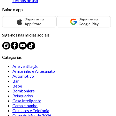
Termos de uso
Baixe o app
Siga-nos nas mídias sociais
Categorias
Ar e ventilação
Armarinho e Artesanato
Automotivo
Bar
Bebê
Bomboniere
Brinquedos
Casa Inteligente
Cama e banho
Celulares e Telefonia
Copa do Mundo 2026