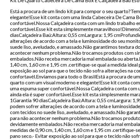
Kit De Quarto Cabeceira De Cama Box E Calçadeira Baú Est
Está a procura de um lindo kit para compor o seu quarto?Tem
elegante!Esse kit conta com uma linda Cabeceira De Cama Box
confortável.Nossa Calçadeira conta com um lindo trabalho em
confortável.Esse kit esta simplesmente maravilhoso!Dime
diasCalçadeira Baú:Altura: 0,55 cmLargura: 1,95 cmProfund
alterações de acordo com a tela e luminosidade do seu moni
suede liso, aveludado, e amassado.Não garantimos textura 
acontecer nenhum problema.Não trocamos produtos com sina
embalados.Não receba mercadoria mal embalada ou aberta.Fi
1,40 cm, 1,60 cm e 1,95 cm .certifique-se qual a medida ide
exposição ao sol para que o tecido não sofra alterações na
confortavél.Enviamos para todo o BrasilEstá a procura de um
quarto com um visual moderno e elegante!Esse kit conta com 
uma espuma super confortável.Nossa Calçadeira conta com um
ainda ela é super confortável.Esse kit esta simplesmente
1Garantia 90 diasCalçadeira Baú:Altura: 0,55 cmLargura: 1
podem sofrer alterações de acordo com a tela e luminosidad
com tecidos no suede liso, aveludado, e amassado.Não gara
para não acontecer nenhum problema.Não trocamos produtos
devidamente embalados.Não receba mercadoria mal embalada
medidas de 0,90 cm, 1,40 cm, 1,60 cm e 1,95 cm .certifique-
pano seco.- Evitar exposição ao sol para que o tecido não s