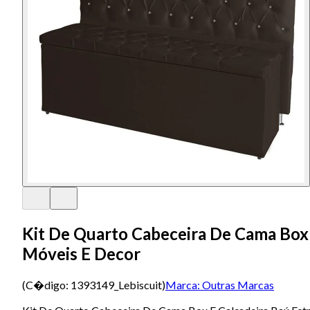
Kit De Quarto Cabeceira De Cama Box 
Móveis E Decor
(C�digo:
1393149_Lebiscuit
)
Marca:
Outras Marcas