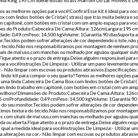
rela King 195 Cm Suede Botão Strass Marrom Do Lar Móveis E D
os as melhores opções para você!Confira!Esse kit é ideal para v
 com lindos botões de Cristal ( strass) que trás muita beleza e 
 capitonê, com botões em cristal com um amplo espaço para você 
nsões do Produto:Cabeceira De Cama:Altura: 126cmLargura:195 
idade: 0,49 cmPeso: 14,500 kgVolume: 1Garantia 90 diasSuporta
tor.Tecidos podem sofrer alterações de cor dependendo o lote, n
do tecido.Não nos responsabilizamos por montagem de nenhum pro
is de mal uso,com manchas ou molhado por aguáou qualquer out
que atento a o prazo de entrega.Deixe alguém responsável para
al para vocêInstruções De Limpeza:- Utilizar um pano levemente um
 cor.- Não limpar com escovas ou produtos abrasivos.Especificaçõ
 lindo kit para compor o seu quarto?Temos as melhores opções par
uma linda Cabeceira De Cama Box com lindos botões de Cristal ( st
 lindo trabalho em capitonê, com botões em cristal com um ampl
 maravilhoso!Dimensões do Produto:Cabeceira De Cama:Altura: 1
,95 cmProfundidade: 0,49 cmPeso: 14,500 kgVolume: 1Garantia 90
e do seu monitor.Tecidos podem sofrer alterações de cor depende
ntimos textura do tecido.Não nos responsabilizamos por montage
 com sinais de mal uso,com manchas ou molhado por aguáou qual
 ou aberta.Fique atento a o prazo de entrega.Deixe alguém resp
se qual a medida ideal para vocêInstruções De Limpeza:- Utilizar
ofra alterações na cor.- Não limpar com escovas ou produtos abra