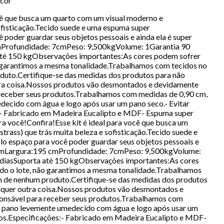
ecor
ocê que busca um quarto com um visual moderno e
sofisticação.Tecido suede e uma espuma super
poder guardar seus objetos pessoais e ainda ela é super
cmProfundidade: 7cmPeso: 9,500kgVolume: 1Garantia 90
 até 150 kgObservações importantes:As cores podem sofrer
ão garantimos a mesma tonalidade.Trabalhamos com tecidos no
duto.Certifique-se das medidas dos produtos para não
ra coisa.Nossos produtos vão desmontados e devidamente
 receber seus produtos.Trabalhamos com medidas de 0,90 cm,
edecido com água e logo após usar um pano seco.- Evitar
es:- Fabricado em Madeira Eucalipto e MDF- Espuma super
a você!Confira!Esse kit é ideal para você que busca um
rass) que trás muita beleza e sofisticação.Tecido suede e
o espaço para você poder guardar seus objetos pessoais e
26cmLargura:195 cmProfundidade: 7cmPeso: 9,500kgVolume:
 diasSuporta até 150 kgObservações importantes:As cores
ndo o lote, não garantimos a mesma tonalidade.Trabalhamos
m de nenhum produto.Certifique-se das medidas dos produtos
quer outra coisa.Nossos produtos vão desmontados e
onsável para receber seus produtos.Trabalhamos com
 um pano levemente umedecido com água e logo após usar um
sivos.Especificações:- Fabricado em Madeira Eucalipto e MDF-