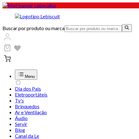
Buscar por produto ou marca
Menu
Dia dos Pais
Eletroportáteis
Tv's
Brinquedos
Ar e Ventilação
Áudio
Servir
Blog
Canal da Le