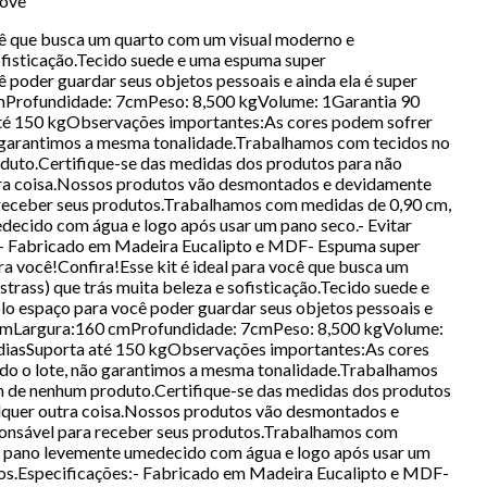
Móve
ocê que busca um quarto com um visual moderno e
sofisticação.Tecido suede e uma espuma super
poder guardar seus objetos pessoais e ainda ela é super
cmProfundidade: 7cmPeso: 8,500 kgVolume: 1Garantia 90
até 150 kgObservações importantes:As cores podem sofrer
ão garantimos a mesma tonalidade.Trabalhamos com tecidos no
duto.Certifique-se das medidas dos produtos para não
ra coisa.Nossos produtos vão desmontados e devidamente
 receber seus produtos.Trabalhamos com medidas de 0,90 cm,
edecido com água e logo após usar um pano seco.- Evitar
es:- Fabricado em Madeira Eucalipto e MDF- Espuma super
a você!Confira!Esse kit é ideal para você que busca um
rass) que trás muita beleza e sofisticação.Tecido suede e
o espaço para você poder guardar seus objetos pessoais e
6 cmLargura:160 cmProfundidade: 7cmPeso: 8,500 kgVolume:
 diasSuporta até 150 kgObservações importantes:As cores
ndo o lote, não garantimos a mesma tonalidade.Trabalhamos
m de nenhum produto.Certifique-se das medidas dos produtos
quer outra coisa.Nossos produtos vão desmontados e
onsável para receber seus produtos.Trabalhamos com
 um pano levemente umedecido com água e logo após usar um
sivos.Especificações:- Fabricado em Madeira Eucalipto e MDF-