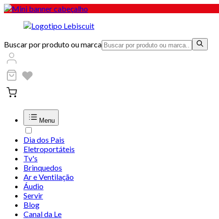
Buscar por produto ou marca
Menu
Dia dos Pais
Eletroportáteis
Tv's
Brinquedos
Ar e Ventilação
Áudio
Servir
Blog
Canal da Le