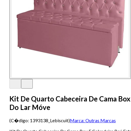
Kit De Quarto Cabeceira De Cama Box 
Do Lar Móve
(C�digo:
1393138_Lebiscuit
)
Marca:
Outras Marcas