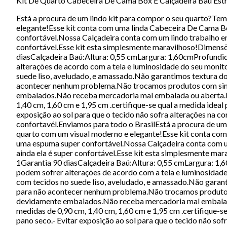
Kit De Quarto Cabeceira De Cama Box E Calçadeira Baú Est
Está a procura de um lindo kit para compor o seu quarto?Tem
elegante!Esse kit conta com uma linda Cabeceira De Cama Box
confortável.Nossa Calçadeira conta com um lindo trabalho em
confortável.Esse kit esta simplesmente maravilhoso!Dimen
diasCalçadeira Baú:Altura: 0,55 cmLargura: 1,60cmProfundi
alterações de acordo com a tela e luminosidade do seu moni
suede liso, aveludado, e amassado.Não garantimos textura 
acontecer nenhum problema.Não trocamos produtos com sina
embalados.Não receba mercadoria mal embalada ou aberta.Fi
1,40 cm, 1,60 cm e 1,95 cm .certifique-se qual a medida ide
exposição ao sol para que o tecido não sofra alterações na
confortavél.Enviamos para todo o BrasilEstá a procura de um
quarto com um visual moderno e elegante!Esse kit conta com 
uma espuma super confortável.Nossa Calçadeira conta com um
ainda ela é super confortável.Esse kit esta simplesmente
1Garantia 90 diasCalçadeira Baú:Altura: 0,55 cmLargura: 1
podem sofrer alterações de acordo com a tela e luminosidad
com tecidos no suede liso, aveludado, e amassado.Não gara
para não acontecer nenhum problema.Não trocamos produtos
devidamente embalados.Não receba mercadoria mal embalada
medidas de 0,90 cm, 1,40 cm, 1,60 cm e 1,95 cm .certifique-
pano seco.- Evitar exposição ao sol para que o tecido não s