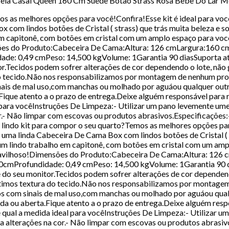
rela Casal Queen 160 Cm Suede Botão Strass Rosa Bebê Do Lar 
os as melhores opções para você!Confira!Esse kit é ideal para v
 com lindos botões de Cristal ( strass) que trás muita beleza e 
 capitonê, com botões em cristal com um amplo espaço para você 
sões do Produto:Cabeceira De Cama:Altura: 126 cmLargura:160 
dade: 0,49 cmPeso: 14,500 kgVolume: 1Garantia 90 diasSuporta 
tor.Tecidos podem sofrer alterações de cor dependendo o lote, n
do tecido.Não nos responsabilizamos por montagem de nenhum pro
is de mal uso,com manchas ou molhado por aguáou qualquer out
que atento a o prazo de entrega.Deixe alguém responsável para
al para vocêInstruções De Limpeza:- Utilizar um pano levemente um
 cor.- Não limpar com escovas ou produtos abrasivos.Especificaçõ
 lindo kit para compor o seu quarto?Temos as melhores opções par
uma linda Cabeceira De Cama Box com lindos botões de Cristal ( st
 lindo trabalho em capitonê, com botões em cristal com um ampl
 maravilhoso!Dimensões do Produto:Cabeceira De Cama:Altura: 12
,60cmProfundidade: 0,49 cmPeso: 14,500 kgVolume: 1Garantia 90
e do seu monitor.Tecidos podem sofrer alterações de cor depende
ntimos textura do tecido.Não nos responsabilizamos por montage
 com sinais de mal uso,com manchas ou molhado por aguáou qual
 ou aberta.Fique atento a o prazo de entrega.Deixe alguém resp
se qual a medida ideal para vocêInstruções De Limpeza:- Utilizar
ofra alterações na cor.- Não limpar com escovas ou produtos abra