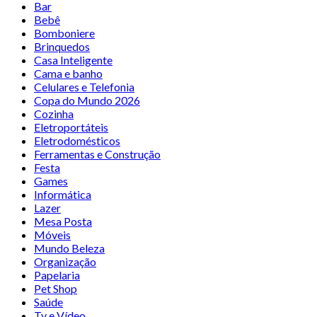
Bar
Bebê
Bomboniere
Brinquedos
Casa Inteligente
Cama e banho
Celulares e Telefonia
Copa do Mundo 2026
Cozinha
Eletroportáteis
Eletrodomésticos
Ferramentas e Construção
Festa
Games
Informática
Lazer
Mesa Posta
Móveis
Mundo Beleza
Organização
Papelaria
Pet Shop
Saúde
Tv e Vídeo