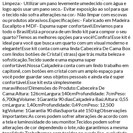
Limpeza:- Utilizar um pano levemente umedecido com água e
logo após usar um pano seco.- Evitar exposição ao sol para que
o tecido não sofra alterações na cor.- Não limpar com escovas
ou produtos abrasivos.Especificações:- Fabricado em Madeira
Eucalipto e MDF- Espuma super confortavél.Enviamos para
todo o BrasilEstá a procura de um lindo kit para compor o seu
quarto?Temos as melhores opções para você!Confira!Esse kit é
ideal para você que busca um quarto com um visual moderno e
elegante!Esse kit conta com uma linda Cabeceira De Cama Box
com lindos botões de Cristal ( strass) que trás muita beleza e
sofisticação.Tecido suede e uma espuma super
confortável.Nossa Calçadeira conta com um lindo trabalho em
capitonê, com botões em cristal com um amplo espaço para
você poder guardar seus objetos pessoais e ainda ela é super
confortável.Esse kit esta simplesmente
maravilhoso!Dimensões do Produto:Cabeceira De
Cama:Altura: 126cmLargura:140cmProfundidade: 7cmPeso:
6,700kgVolume: 1Garantia 90 diasCalçadeira Baú:Altura: 0,55
cmLargura: 1,40cmProfundidade: 0,49 cmPeso: 12,500
kgVolume: 1Garantia 90 diasSuporta até 150 kgObservações
importantes:As cores podem sofrer alterações de acordo com
a tela e luminosidade do seu monitor.Tecidos podem sofrer
alterações de cor dependendo o lote, não garantimos a mesma
tonalidade.Trabalhamos com tecidos no suede liso, aveludado,