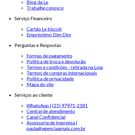
Blog da Le
Trabalhe conosco
Serviço Financeiro
Cartão Le biscuit
Empréstimo Dim Dim
Perguntas e Respostas
Formas de pagamento
Política de troca e devolução
Termos e condições - retirada na Loja
Termos de compras internacionais
Politica de privacidade
Mapa do site
Serviços ao cliente
WhatsApp | (21) 97971-2181
Central de atendimento
Canal Confidencial
Assessoria de Imprensa |
paula@agenciaamais.com.br