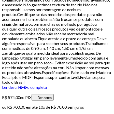
e amassado.Não garantimos textura do tecido.Não nos
responsabilizamos por montagem de nenhum
produto.Certifique-se das medidas dos produtos para não
acontecer nenhum problema.Não trocamos produtos com
sinais de mal uso,com manchas ou molhado por aguáou
qualquer outra coisa.Nossos produtos vão desmontados e
devidamente embalados.Não receba mercadoria mal
embalada ou aberta.Fique atento a o prazo de entrega.Deixe
alguém responsável para receber seus produtos.Trabalhamos
com medidas de 0,90 cm, 1,40 cm, 1,60 cm e 1,95 cm
.certifique-se qual a medida ideal para vocêInstruções De
Limpeza:- Utilizar um pano levemente umedecido com água e
logo após usar um pano seco.- Evitar exposição ao sol para que
o tecido não sofra alterações na cor.- Não limpar com escovas
ou produtos abrasivos.Especificações:- Fabricado em Madeira
Eucalipto e MDF- Espuma super confortavél.Enviamos para
todo o Brasil
Ler descri��o completa
R$ 574,00
no PIX
Desconto
ou
R$ 700,00
em até
10x de R$ 70,00 sem juros