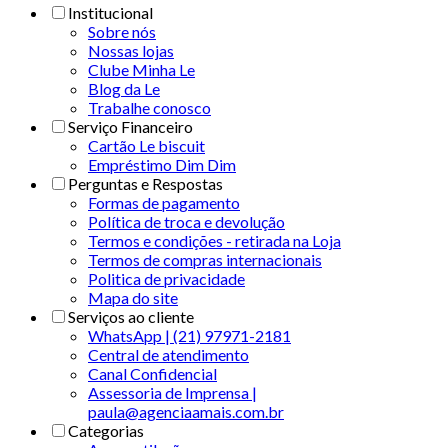
Institucional
Sobre nós
Nossas lojas
Clube Minha Le
Blog da Le
Trabalhe conosco
Serviço Financeiro
Cartão Le biscuit
Empréstimo Dim Dim
Perguntas e Respostas
Formas de pagamento
Política de troca e devolução
Termos e condições - retirada na Loja
Termos de compras internacionais
Politica de privacidade
Mapa do site
Serviços ao cliente
WhatsApp | (21) 97971-2181
Central de atendimento
Canal Confidencial
Assessoria de Imprensa |
paula@agenciaamais.com.br
Categorias