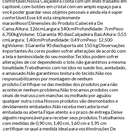
confortável.Nossa Calçadeira conta com um lindo trabalho em
capitonê, com botões em cristal com um amplo espaço para
você poder guardar seus objetos pessoais e ainda ela é super
confortável.Esse kit esta simplesmente
maravilhoso!Dimensões do Produto:Cabeceira De
Cama:Altura: 126cmLargura:140cmProfundidade: 7cmPeso:
6,700kgVolume: 1Garantia 90 diasCalçadeira Baú:Altura: 0,55
cmLargura: 1,40cmProfundidade: 0,49 cmPeso: 12,500
kgVolume: 1Garantia 90 diasSuporta até 150 kgObservações
importantes:As cores podem sofrer alterações de acordo com
a tela e luminosidade do seu monitor.Tecidos podem sofrer
alterações de cor dependendo o lote, não garantimos a mesma
tonalidade.Trabalhamos com tecidos no suede liso, aveludado,
e amassado.Não garantimos textura do tecido.Não nos
responsabilizamos por montagem de nenhum
produto.Certifique-se das medidas dos produtos para não
acontecer nenhum problema.Não trocamos produtos com
sinais de mal uso,com manchas ou molhado por aguáou
qualquer outra coisa.Nossos produtos vão desmontados e
devidamente embalados.Não receba mercadoria mal
embalada ou aberta.Fique atento a o prazo de entrega.Deixe
alguém responsável para receber seus produtos.Trabalhamos
com medidas de 0,90 cm, 1,40 cm, 1,60 cm e 1,95 cm
.certifique-se qual a medida ideal para vocêInstruções De