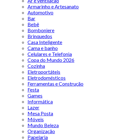
Ar e ventilação
Armarinho e Artesanato
Automotivo
Bar
Bebê
Bomboniere
Brinquedos
Casa Inteligente
Cama e banho
Celulares e Telefonia
Copa do Mundo 2026
Cozinha
Eletroportáteis
Eletrodomésticos
Ferramentas e Construção
Festa
Games
Informática
Lazer
Mesa Posta
Móveis
Mundo Beleza
Organização
Papelaria