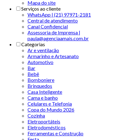
Mapa do site
Serviços ao cliente
WhatsApp | (21) 97971-2181
Central de atendimento
Canal Confidencial
Assessoria de Imprensa |
paula@agenciaamais.com.br
Categorias
Ar e ventilação
Armarinho e Artesanato
Automotivo
Bar
Bebê
Bomboniere
Brinquedos
Casa Inteligente
Cama e banho
Celulares e Telefonia
Copa do Mundo 2026
Cozinha
Eletroportáteis
Eletrodomésticos
Ferramentas e Construção
Festa