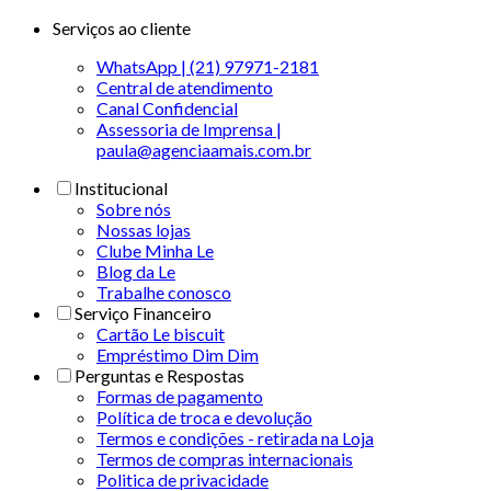
Serviços ao cliente
WhatsApp | (21) 97971-2181
Central de atendimento
Canal Confidencial
Assessoria de Imprensa |
paula@agenciaamais.com.br
Institucional
Sobre nós
Nossas lojas
Clube Minha Le
Blog da Le
Trabalhe conosco
Serviço Financeiro
Cartão Le biscuit
Empréstimo Dim Dim
Perguntas e Respostas
Formas de pagamento
Política de troca e devolução
Termos e condições - retirada na Loja
Termos de compras internacionais
Politica de privacidade