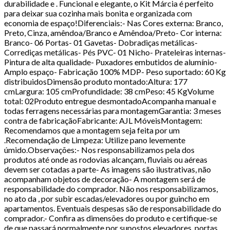
durabilidade e . Funcional e elegante, o Kit Márcia é perfeito
para deixar sua cozinha mais bonita e organizada com
economia de espaço!Diferenciais:- Nas Cores externa: Branco,
Preto, Cinza, amêndoa/Branco e Amêndoa/Preto- Cor interna:
Branco- 06 Portas- 01 Gavetas- Dobradiças metálicas-
Corrediças metálicas- Pés PVC- 01 Nicho- Prateleiras internas-
Pintura de alta qualidade- Puxadores embutidos de alumínio-
Amplo espaço- Fabricação 100% MDP- Peso suportado: 60 Kg
distribuidosDimensão produto montado:Altura: 177
cmLargura: 105 cmProfundidade: 38 cmPeso: 45 KgVolume
total: 02Produto entregue desmontadoAcompanha manual e
todas ferragens necessárias para montagemGarantia: 3 meses
contra de fabricaçãoFabricante: AJL MóveisMontagem:
Recomendamos que a montagem seja feita por um
.Recomendação de Limpeza: Utilize pano levemente
úmido.Observações:- Nos responsabilizamos pela dos
produtos até onde as rodovias alcançam, fluviais ou aéreas
devem ser cotadas a parte- As imagens são ilustrativas, não
acompanham objetos de decoração- A montagem será de
responsabilidade do comprador. Não nos responsabilizamos,
no ato da , por subir escadas/elevadores ou por guincho em
apartamentos. Eventuais despesas são de responsabilidade do
comprador.- Confira as dimensões do produto e certifique-se
de que passará normalmente por supostos elevadores, portas,