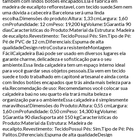
também com lindos botões encapados.Ela é fabrica em
madeira de eucalipto reflorestavel, com tecido suede.Sem nem
uma dúvida a cabeceira Barcelona será uma linda
escolha.Dimensões do produto:Altura: 1,33 cmLargura: 1,60
cmProfundidade: 12 cmPeso: 19,200 kgVolume:1Garantia 90
diasCaracterísticas do Produto:Material da Estrutura: Madeira
de eucalipto.Revestimento: TecidoPossui Pés: Sim.Tipo de Pé:
Pé de PVC de 12 cm.Diferenciais:Espuma de alta
qualidadeDesign retroCostura resistenteMontagem
FácilCalçadeira Baú pode ser usado em diversos lugares ela
garante charme, delicadeza e sofisticação para o seu
ambiente.Essa linda calçadeira tem um espaço interno ideal
para você guardar seus objetos pessoais.Ela vem em tecido
suede e todo trabalhado em capitonê artesanal e ainda conta
com lindos botões encapados que trás ainda mais beleza para
ela.Recomendação de uso: Recomendamos você colocar sua
calçadeira baú no seu quarto ela trará muita beleza e
organização para o ambienteEssa calçadeira é simplesmente
maravilhosa!Dimensões do Produto:Altura: 0,55 cmLargura:
1,60 cmProfundidade: 0,50 cmPeso: 14,300 kgVolume:
1Garantia 90 diasSuporta até 150 kgCaracterísticas do
Produto:Material da Estrutura: Madeira de
eucalipto.Revestimento: TecidoPossui Pés: Sim.Tipo de Pé: Pés
Palitos.Diferenciais:Espuma de alta qualidadeDesign