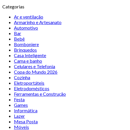
Categorias
Ar e ventilação
Armarinho e Artesanato
Automotivo
Bar
Bebê
Bomboniere
Brinquedos
Casa Inteligente
Cama e banho
Celulares e Telefonia
Copa do Mundo 2026
Cozinha
Eletroportáteis
Eletrodomésticos
Ferramentas e Construção
Festa
Games
Informática
Lazer
Mesa Posta
Móveis