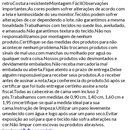
retroCostura resistenteMontagem FácilObservações
importantes:As cores podem sofrer alterações de acordo com
a tela e luminosidade do seu monitor.Tecidos podem sofrer
alterações de cor dependendo o lote, não garantimos a mesma
tonalidade.Trabalhamos com tecidos no suede liso, aveludado,
e amassado.Não garantimos textura do tecido.Não nos
responsabilizamos por montagem de nenhum
produto.Certifique-se das medidas dos produtos para não
acontecer nenhum problema.Não trocamos produtos com
sinais de mal uso,com manchas ou molhado por aguá ou
qualquer outra coisa.Nossos produtos vão desmontados e
devidamente embalados.Não receba mercadoria mal
embalada ou aberta.Fique atento a o prazo de entrega.Deixe
alguém responsável para receber seus produtos.A o receber
antes de assinar a nota,faça conferencia do produto.Só após se
certificar que foi tudo entregue certinho assine a nota
fiscal.Todas as cabeceiras de cama vem incluso 2
pés.Trabalhamos com medidas de 0,90 cm, 1,40 cm, 1,60 cm e
1,95 cmcertifique-se qual a medida ideal para sua
cama.Instrução de limpeza:Utilizar um pano levemente
umedecido com água e logo após usar um pano seco.Evitar
exposição ao sol para que o tecido não sofra alterações na
cor.Não limpar com escovas ou produtos abrasivos.