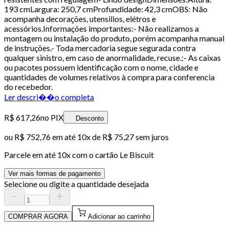
193 cmLargura: 250,7 cmProfundidade: 42,3 cmOBS: Não
acompanha decorações, utensilios, elétros e
acessórios.Informações importantes:- Não realizamos a
montagem ou instalação do produto, porém acompanha manual
de instruções.- Toda mercadoria segue segurada contra
qualquer sinistro, em caso de anormalidade, recuse.;- As caixas
ou pacotes possuem identificação com o nome, cidade e
quantidades de volumes relativos à compra para conferencia
do recebedor.
Ler descri��o completa
R$ 617,26
no PIX
Desconto
ou
R$ 752,76
em até
10x de R$ 75,27 sem juros
Parcele em até
10
x com o cartão
Le Biscuit
Ver mais formas de pagamento
Selecione ou digite a quantidade desejada
COMPRAR AGORA
Adicionar ao carrinho