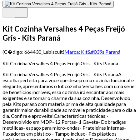
Kit Cozinha Versalhes 4 Peças Freijó
Gris - Kits Paraná
(C�digo:
664430_Lebiscuit
)
Marca:
Kit&#039s Paraná
Kit Cozinha Versalhes 4 Peças Freijó Gris - Kits Paraná
Kit Cozinha Versalhes 4 Peças Freijó Gris - Kits ParanáA
escolha perfeita para você que deseja uma cozinha funcional e
elegante, apresentamos o kit cozinha Versalhes com uma série
de benefícios incríveis, essa cozinha irá encantar aos mais
exigentes e se tornar o charme da sua cozinha. Desenvolvido
pela Kits paraná com materia prima de alta qualidade para
garantir maior durabilidade ao móvel e praticidade para o dia a
dia. Confira e aproveite!Características técnicas:-
Desenvolvido em MDP- 12 Portas- 1 Gaveta- Dobradiças
metálicas- espaço para micro-ondas- Prateleiras internas-
Puxadores em plástico - Tampo incluso- Pés plásticos
resistentes com regulagem- Lindo designDimensões:Altura: