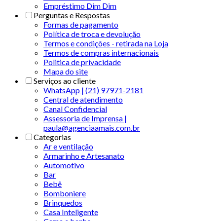
Empréstimo Dim Dim
Perguntas e Respostas
Formas de pagamento
Política de troca e devolução
Termos e condições - retirada na Loja
Termos de compras internacionais
Politica de privacidade
Mapa do site
Serviços ao cliente
WhatsApp | (21) 97971-2181
Central de atendimento
Canal Confidencial
Assessoria de Imprensa |
paula@agenciaamais.com.br
Categorias
Ar e ventilação
Armarinho e Artesanato
Automotivo
Bar
Bebê
Bomboniere
Brinquedos
Casa Inteligente