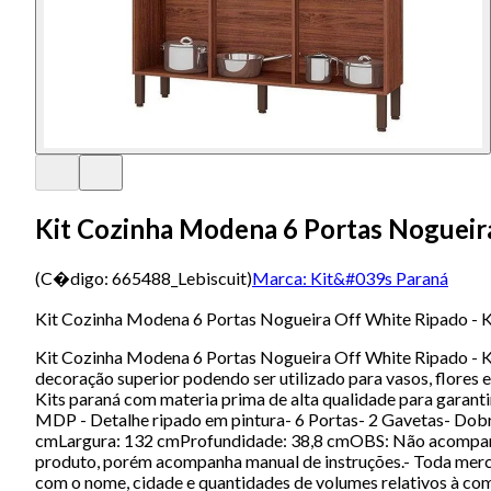
Kit Cozinha Modena 6 Portas Nogueira
(C�digo:
665488_Lebiscuit
)
Marca:
Kit&#039s Paraná
Kit Cozinha Modena 6 Portas Nogueira Off White Ripado - K
Kit Cozinha Modena 6 Portas Nogueira Off White Ripado - Ki
decoração superior podendo ser utilizado para vasos, flor
Kits paraná com materia prima de alta qualidade para garanti
MDP - Detalhe ripado em pintura- 6 Portas- 2 Gavetas- Dobr
cmLargura: 132 cmProfundidade: 38,8 cmOBS: Não acompanha 
produto, porém acompanha manual de instruções.- Toda mercad
com o nome, cidade e quantidades de volumes relativos à co