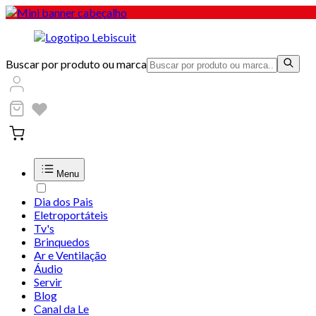
Buscar por produto ou marca
Menu
Dia dos Pais
Eletroportáteis
Tv's
Brinquedos
Ar e Ventilação
Áudio
Servir
Blog
Canal da Le