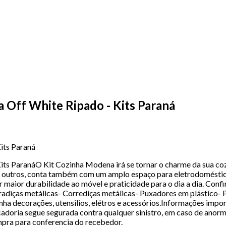
 Off White Ripado - Kits Paraná
its Paraná
ts ParanáO Kit Cozinha Modena irá se tornar o charme da sua cozi
es e outros, conta também com um amplo espaço para eletrodomés
r maior durabilidade ao móvel e praticidade para o dia a dia. Conf
adiças metálicas- Corrediças metálicas- Puxadores em plástico- P
decorações, utensilios, elétros e acessórios.Informações impor
oria segue segurada contra qualquer sinistro, em caso de anorma
mpra para conferencia do recebedor.